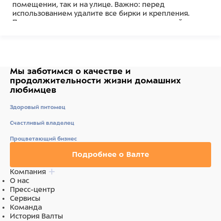
помещении, так и на улице. Важно: перед
использованием удалите все бирки и крепления.
Прекратите использовать игрушку, если на ней
появились повреждения, оторваны или отсутствуют
отдельные ее части.
Состав
Мы заботимся о качестве
и
Полиэстер
продолжительности жизни
домашних
любимцев
Здоровый питомец
Счастливый владелец
Процветающий бизнес
Подробнее о Валте
Компания
О нас
Пресс-центр
Сервисы
Команда
История Валты