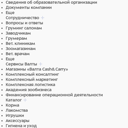
Сведения об образовательной организации
Документы компании
Еще
Сотрудничество
Вопросы и ответы
Груминг салонам
Заводчикам
Грумерам
Вет. клиникам
Зоомагазинам
Вет. врачам
Еще
Сервисы Валты
Магазины «Валта Cash&Carry»
Комплексный консалтинг
Комплексный маркетинг
Комплексная логистика
Академия зообизнеса
Финансирование операционной деятельности
Каталог
Корма
Лакомства
Игрушки
Аксессуары
Гигиена и уход