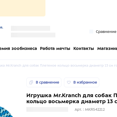
я.
''
Сравнение
''
емия зообизнеса
Работа мечты
Контакты
Магазин
ка Mr.Kranch для собак Плетеное кольцо восьмерка диаметр 13 см го
В сравнение
В избранное
Игрушка Mr.Kranch для собак 
кольцо восьмерка диаметр 13 
Загрузка информации
Арт. : MKR542212