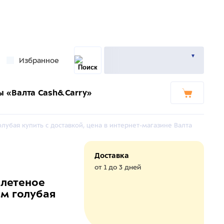
Избранное
ы «Валта Cash&Carry»
лубая купить с доставкой, цена в интернет-магазине Валта
Доставка
от 1 до 3 дней
Плетеное
см голубая