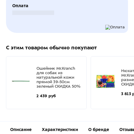
Оплата
Безналичный расчет
С этим товаром обычно покупают
Ошейник Mr.Kranch
Нюхат
для собак из
Mr.Kr
натуральной кожи
разме
прямой 39-50см
СКИДК
зеленый СКИДКА 50%
3 813 
2 439 руб
Описание
Характеристики
О бренде
Отзыв