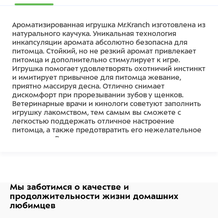
Ароматизированная игрушка Mr.Kranch изготовлена из
натурального каучука. Уникальная технология
инкапсуляции аромата абсолютно безопасна для
питомца. Стойкий, но не резкий аромат привлекает
питомца и дополнительно стимулирует к игре.
Игрушка помогает удовлетворять охотничий инстинкт
и имитирует привычное для питомца жевание,
приятно массируя десна. Отлично снимает
дискомфорт при прорезывании зубов у щенков.
Ветеринарные врачи и кинологи советуют заполнить
игрушку лакомством, тем самым вы сможете с
легкостью поддержать отличное настроение
питомца, а также предотвратить его нежелательное
поведение. Важно: перед использованием удалите
все бирки и крепления. Прекратите использовать
игрушку, если на ней появились повреждения,
оторваны или отсутствуют отдельные ее части.
Состав
Мы заботимся о качестве
и
продолжительности жизни
домашних
Каучук
любимцев