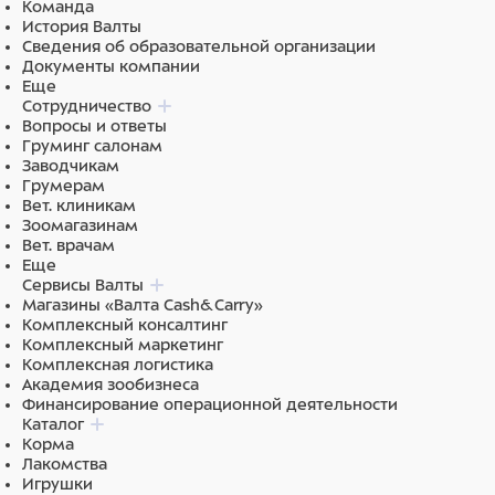
гидроксид натрия, экстракт корня ревеня пальчатого
Команда
(Rheum Palmatum), экстракт жимолости японской,
История Валты
экстракт коры осины (Populus Tremuloides),
Сведения об образовательной организации
гидролизованный этиловый эфир шелка (жидкий),
Документы компании
пептиды шелка гидролизованные, цитрусовая
Еще
свежесть AF 17115/34, D-пантенол USP, аллантоин,
Сотрудничество
ЭДТА динатрий, лаурет сульфат натрия,
Вопросы и ответы
кокамидопропилбетаин, сабодерм шо, порошок
Груминг салонам
поликватерниум 10, феноксиэтанол, декабен БА,
Заводчикам
декабен КП, сабовакс LM2 (лаурет-2), очищенная вода.
Грумерам
Вет. клиникам
Ингредиенты
Зоомагазинам
Вет. врачам
Еще
Экстракт корня ревня, экстракт жимолости, экстракт
Сервисы Валты
коры осины, витамин Е
Магазины «Валта Cash&Carry»
Комплексный консалтинг
Комплексный маркетинг
Комплексная логистика
Академия зообизнеса
Финансирование операционной деятельности
Каталог
Корма
Лакомства
Игрушки