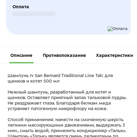
Оплата
Безналичный расчет
Описание
Противопоказания
Характеристики
Шампунь Iv San Bernard Traditional Line Talc для
щенков и котят 500 мл
Нежный шампунь, разработанный для котят и
щенков. Оставляет приятный запах тальковой пудры.
Не раздражает глаза. Благодаря белкам меда
устраняет патогенную микрофлору на коже.
Способ применения: нанести на смоченную шерсть
легкими массирующими движениями, выдержать 3
мин., смыть водой, применить кондиционер «Тальк».
Шампунь «Тальк» является очень деликатным по