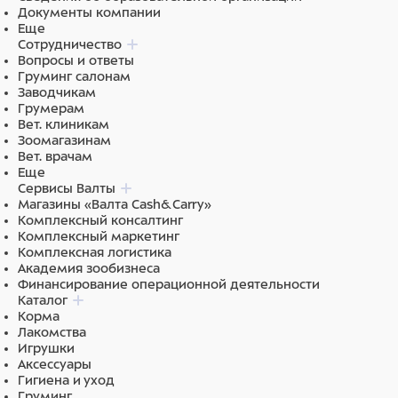
Документы компании
Еще
Сотрудничество
Вопросы и ответы
Груминг салонам
Заводчикам
Грумерам
Вет. клиникам
Зоомагазинам
Вет. врачам
Еще
Сервисы Валты
Магазины «Валта Cash&Carry»
Комплексный консалтинг
Комплексный маркетинг
Комплексная логистика
Академия зообизнеса
Финансирование операционной деятельности
Каталог
Корма
Лакомства
Игрушки
Аксессуары
Гигиена и уход
Груминг