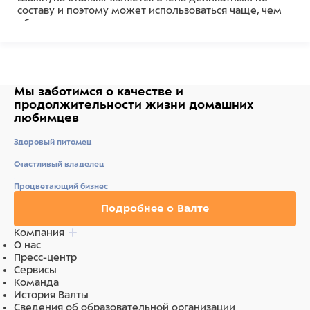
составу и поэтому может использоваться чаще, чем
обычные моющие средства.
Подходит для промывания морды и ежедневной
обработки лап.
Мы заботимся о качестве
и
продолжительности жизни
домашних
Состав
любимцев
Вода, лауретсульфат натрия, хлорид натрия,
Здоровый питомец
кокамидопропил бетаин, лаурет-2, феноксиэтанол,
гликоль дистеарат, лаурет-10, этилгексилглицерин,
Счастливый владелец
кокамид МЭА, лимонная кислота, пропиленгликоль,
Процветающий бизнес
экстракт меда, парфюм (отдушка).
Подробнее о Валте
Ингредиенты
Компания
Вода, лауретсульфат натрия, хлорид натрия,
О нас
кокамидопропил бетаин, лаурет-2, феноксиэтанол,
Пресс-центр
гликоль дистеарат, лаурет-10, этилгексилглицерин,
Сервисы
кокамид МЭА, лимонная кислота, пропиленгликоль,
Команда
экстракт меда, парфюм (отдушка).
История Валты
Сведения об образовательной организации