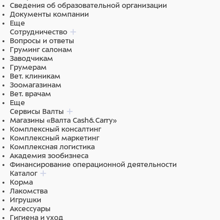
Сведения об образовательной организации
Документы компании
Еще
Сотрудничество
Вопросы и ответы
Груминг салонам
Заводчикам
Грумерам
Вет. клиникам
Зоомагазинам
Вет. врачам
Еще
Сервисы Валты
Магазины «Валта Cash&Carry»
Комплексный консалтинг
Комплексный маркетинг
Комплексная логистика
Академия зообизнеса
Финансирование операционной деятельности
Каталог
Корма
Лакомства
Игрушки
Аксессуары
Гигиена и уход