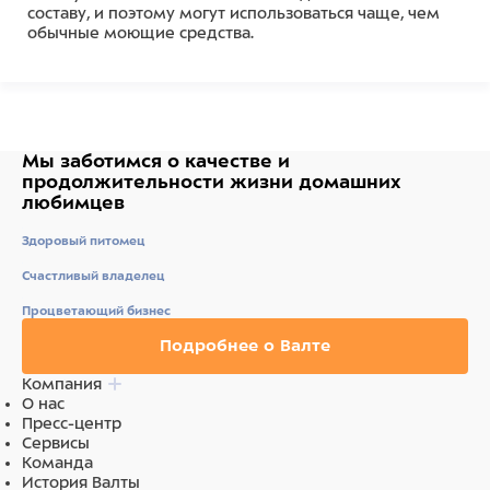
составу, и поэтому могут использоваться чаще, чем
обычные моющие средства.
Состав
Вода, цетеариловый спирт, парафиновое масло/
Мы заботимся о качестве
и
минеральное масло, цетримония хлорид,
продолжительности жизни
домашних
феноксиэтанол, лимонная кислота,
любимцев
этилгексилглицерин, пропиленгликоль, СІ 19140/
кислотно-желтый 23, экстракт меда, парфюм
Здоровый питомец
(отдушка).
Счастливый владелец
Ингредиенты
Процветающий бизнес
Вода, цетеариловый спирт, парафиновое масло/
Подробнее о Валте
минеральное масло, цетримония хлорид,
феноксиэтанол, лимонная кислота,
Компания
этилгексилглицерин, пропиленгликоль, СІ 19140/
О нас
кислотно-желтый 23, экстракт меда, парфюм
Пресс-центр
(отдушка).
Сервисы
Команда
История Валты