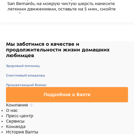
San Bernard», на мокрую чистую шерсть нанесите
легкими движениями, оставьте на 5 мин., смойте
водой.
Для лечения использовать 5 раз в чистом виде, далее
смешивая с кондиционером для данного типа
шерсти 50:50.
Мы заботимся о качестве
и
продолжительности жизни
домашних
любимцев
Состав
Здоровый питомец
Ингредиенты: Вода, глицерил стеарат, хлорид
бегентримония, изопропил миристат, изопропил
Счастливый владелец
пальмитат, децил олеат, изопропиловый спирт,
Процветающий бизнес
феноксиэтанол, парфюм (отдушка), пропиленгликоль,
стеарамидопропил диметиламин, экстракт отрубей
Подробнее о Валте
пшеницы обыкновенной, лимонная кислота,
этилгексилглицерин, экстракт семян подсолнечника
Компания
однолетнего, бутилен гликоль.
О нас
Пресс-центр
Сервисы
Команда
История Валты