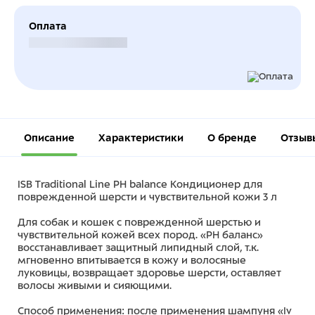
Оплата
Безналичный расчет
Описание
Характеристики
О бренде
Отзыв
ISB Traditional Line РН balance Кондиционер для
поврежденной шерсти и чувствительной кожи 3 л
Для собак и кошек с поврежденной шерстью и
чувствительной кожей всех пород. «РН баланс»
восстанавливает защитный липидный слой, т.к.
мгновенно впитывается в кожу и волосяные
луковицы, возвращает здоровье шерсти, оставляет
волосы живыми и сияющими.
Способ применения: после применения шампуня «Iv