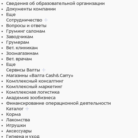
Сведения об образовательной организации
Документы компании
Еще
Сотрудничество
Вопросы и ответы
Груминг салонам
Заводчикам
Грумерам
Вет. клиникам
Зоомагазинам
Вет. врачам
Еще
Сервисы Валты
Магазины «Валта Cash&Carry»
Комплексный консалтинг
Комплексный маркетинг
Комплексная логистика
Академия зообизнеса
Финансирование операционной деятельности
Каталог
Корма
Лакомства
Игрушки
Аксессуары
Гигиена и уход