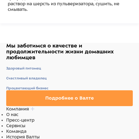
раствор на шерсть из пульверизатора, сушить, не
смывать.
Состав
Вода, цетеариловый спирт, цетримония хлорид,
имидазолидинил мочевина, парфюм, феноксиэтанол,
пропиленгликоль, метилпарабен, этилпарабен,
Мы заботимся о качестве
и
лимонная кислота, амилциннамаль, бутилфенил
продолжительности жизни
домашних
метилпропионал, бензил салицилат, пропилпарабен,
любимцев
бутилпарабен, СІ 19140 (желтый 5), CI 42051, СІ 47005
(желтый 10), масло плодов оливы европейской
Здоровый питомец
(оливы), экстракт мёда, СІ 28440.
Счастливый владелец
Процветающий бизнес
Подробнее о Валте
Компания
О нас
Пресс-центр
Сервисы
Команда
История Валты