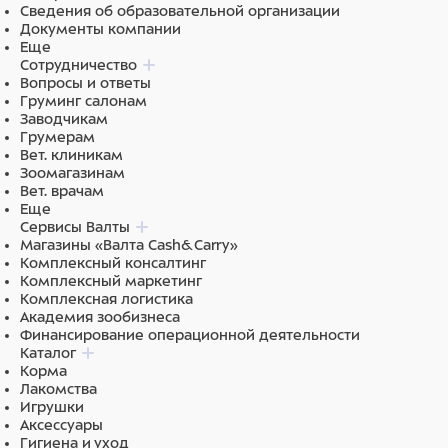
Сведения об образовательной организации
Документы компании
Еще
Сотрудничество
Вопросы и ответы
Груминг салонам
Заводчикам
Грумерам
Вет. клиникам
Зоомагазинам
Вет. врачам
Еще
Сервисы Валты
Магазины «Валта Cash&Carry»
Комплексный консалтинг
Комплексный маркетинг
Комплексная логистика
Академия зообизнеса
Финансирование операционной деятельности
Каталог
Корма
Лакомства
Игрушки
Аксессуары
Гигиена и уход