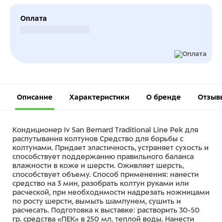
Оплата
Безналичный расчет
Описание
Характеристики
О бренде
Отзывы
Кондиционер Iv San Bernard Traditional Line Pek для
распутывания колтунов Средство для борьбы с
колтунами. Придает эластичность, устраняет сухость и
способствует поддержанию правильного баланса
влажности в коже и шерсти. Оживляет шерсть,
способствует объему. Способ применения: нанести
средство на 3 мин, разобрать колтун руками или
расческой, при необходимости надрезать ножницами
по росту шерсти, вымыть шампунем, сушить и
расчесать. Подготовка к выставке: растворить 30-50
гр. средства «ПЕК» в 250 мл. теплой воды. Нанести