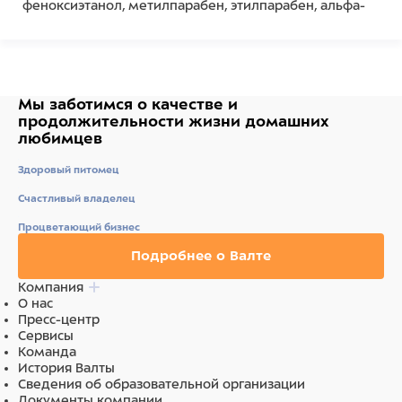
феноксиэтанол, метилпарабен, этилпарабен, альфа-
изометил ионон, лимонен, гексилциннамаль,
линалоол.
Ингредиенты
Мы заботимся о качестве
и
Вода, полисорбат 20, лаурет-8, парфюм (отдушка),
продолжительности жизни
домашних
имидазолидинил мочевина, молочная кислота,
любимцев
феноксиэтанол, метилпарабен, этилпарабен, альфа-
изометил ионон, лимонен, гексилциннамаль,
Здоровый питомец
линалоол.
Счастливый владелец
Процветающий бизнес
Подробнее о Валте
Компания
О нас
Пресс-центр
Сервисы
Команда
История Валты
Сведения об образовательной организации
Документы компании