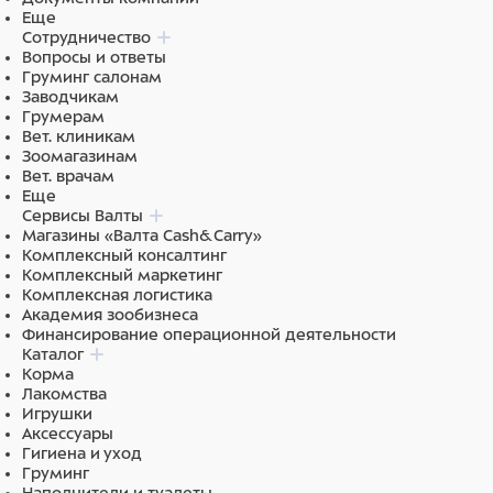
Еще
Сотрудничество
Вопросы и ответы
Груминг салонам
Заводчикам
Грумерам
Вет. клиникам
Зоомагазинам
Вет. врачам
Еще
Сервисы Валты
Магазины «Валта Cash&Carry»
Комплексный консалтинг
Комплексный маркетинг
Комплексная логистика
Академия зообизнеса
Финансирование операционной деятельности
Каталог
Корма
Лакомства
Игрушки
Аксессуары
Гигиена и уход
Груминг