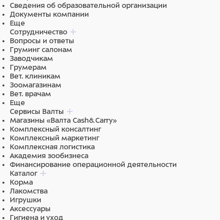
Сведения об образовательной организации
Документы компании
Еще
Сотрудничество
Вопросы и ответы
Груминг салонам
Заводчикам
Грумерам
Вет. клиникам
Зоомагазинам
Вет. врачам
Еще
Сервисы Валты
Магазины «Валта Cash&Carry»
Комплексный консалтинг
Комплексный маркетинг
Комплексная логистика
Академия зообизнеса
Финансирование операционной деятельности
Каталог
Корма
Лакомства
Игрушки
Аксессуары
Гигиена и уход