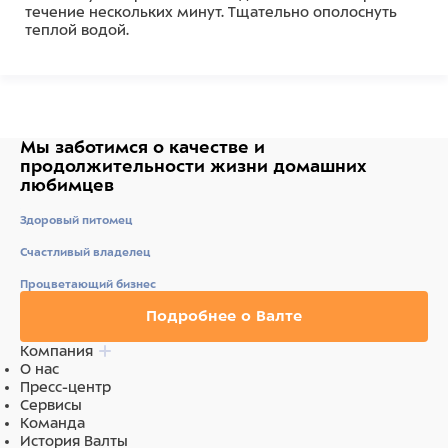
течение нескольких минут. Тщательно ополоснуть
теплой водой.
Для наилучшего результата после использования
шампуня применяйте кондиционер «Лимон» от Ив
Сан Бернард.
Мы заботимся о качестве
и
продолжительности жизни
домашних
Состав
любимцев
Ингредиенты: Вода, цетеариловый спирт,
Здоровый питомец
парафиновое масло, цетримония хлорид, лимонная
кислота, феноксиэтанол, парфюм (отдушка), лимонен,
Счастливый владелец
этилгексилглицерин, цитраль, линалоол,
Процветающий бизнес
ментиллактат, ментол.
Подробнее о Валте
Ингредиенты
Компания
Вода, цетеариловый спирт, парафиновое масло,
О нас
цетримония хлорид, лимонная кислота,
Пресс-центр
феноксиэтанол, парфюм (отдушка),
Сервисы
этилгексилглицерин, ментиллактат, ментол.
Команда
История Валты