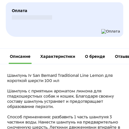
Оплата
Безналичный расчет
Описание
Характеристики
О бренде
Отзыв
Шампунь Iv San Bernard Traditional Line Lemon для
короткой шерсти 100 мл
Шампунь с приятным ароматом лимона для
гладкошерстных собак и кошек. Благодаря своему
составу шампунь устраняет и предотвращает
образование перхоти.
Способ применения: разбавить 1 часть шампуня 3
частями воды. Нанести шампунь на предварительно
смоченную шерсть. Легкими движениями втирайте в