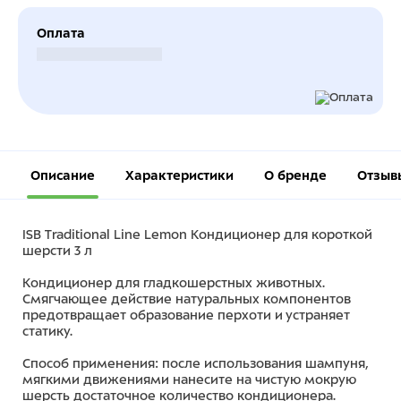
Оплата
Безналичный расчет
Описание
Характеристики
О бренде
Отзыв
ISB Traditional Line Lemon Кондиционер для короткой
шерсти 3 л
Кондиционер для гладкошерстных животных.
Смягчающее действие натуральных компонентов
предотвращает образование перхоти и устраняет
статику.
Способ применения: после использования шампуня,
мягкими движениями нанесите на чистую мокрую
шерсть достаточное количество кондиционера.