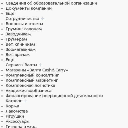
Сведения об образовательной организации
Документы компании
Еще
Сотрудничество
Вопросы и ответы
Груминг салонам
Заводчикам
Грумерам
Вет. клиникам
Зоомагазинам
Вет. врачам
Еще
Сервисы Валты
Магазины «Валта Cash&Carry»
Комплексный консалтинг
Комплексный маркетинг
Комплексная логистика
Академия зообизнеса
Финансирование операционной деятельности
Каталог
Корма
Лакомства
Игрушки
Аксессуары
Гигиена и уход