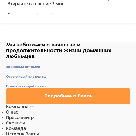
Втирайте в течение 3 мин.
Смыть теплой водой.
Состав
Ингредиенты: Вода, цетеариловый спирт,
парафиновое масло, цетримония хлорид, лимонная
Мы заботимся о качестве
и
кислота, феноксиэтанол, парфюм (отдушка), лимонен,
продолжительности жизни
домашних
этилгексилглицерин, цитраль, линалоол,
любимцев
ментиллактат, ментол.
Здоровый питомец
Счастливый владелец
Процветающий бизнес
Подробнее о Валте
Компания
О нас
Пресс-центр
Сервисы
Команда
История Валты