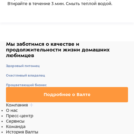
Втирайте в течение 3 мин. Смыть теплой водой.
Состав
Вода, цетеариловый спирт, парафиновое масло,
цетримония хлорид, лимонная кислота,
Мы заботимся о качестве
и
феноксиэтанол, парфюм (отдушка),
продолжительности жизни
домашних
этилгексилглицерин, ментиллактат, ментол.
любимцев
Ингредиенты
Здоровый питомец
Счастливый владелец
Вода, цетеариловый спирт, парафиновое масло,
цетримония хлорид, лимонная кислота,
Процветающий бизнес
феноксиэтанол, парфюм (отдушка),
этилгексилглицерин, ментиллактат, ментол.
Подробнее о Валте
Компания
О нас
Пресс-центр
Сервисы
Команда
История Валты