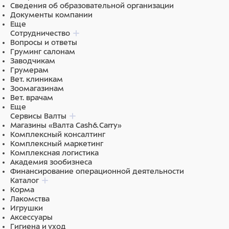
Сведения об образовательной организации
Документы компании
Еще
Сотрудничество
Вопросы и ответы
Груминг салонам
Заводчикам
Грумерам
Вет. клиникам
Зоомагазинам
Вет. врачам
Еще
Сервисы Валты
Магазины «Валта Cash&Carry»
Комплексный консалтинг
Комплексный маркетинг
Комплексная логистика
Академия зообизнеса
Финансирование операционной деятельности
Каталог
Корма
Лакомства
Игрушки
Аксессуары
Гигиена и уход