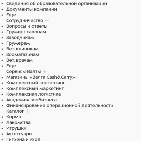
Сведения об образовательной организации
Документы компании
Еще
Сотрудничество
Вопросы и ответы
Груминг салонам
Заводчикам
Грумерам
Вет. клиникам
Зоомагазинам
Вет. врачам
Еще
Сервисы Валты
Магазины «Валта Cash&Carry»
Комплексный консалтинг
Комплексный маркетинг
Комплексная логистика
Академия зообизнеса
Финансирование операционной деятельности
Каталог
Корма
Лакомства
Игрушки
Аксессуары
Гигиена и уход