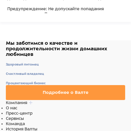
Предупреждение: Не допускайте попадания
шампуня в глаза. При попадании, немедленно
промойте тёплой водой.
Состав
Мы заботимся о качестве
и
продолжительности жизни
домашних
"Ингредиенты: Вода, натрия лауретсульфат, кокамид
любимцев
ДЭА, кокамидопропил бетаин, кокамидопропил
бетаинамид МЭА хлорид, глицерин, экстракт меда,
Здоровый питомец
натрия хлорид, пропиленгликоль, лимонная кислота,
диазолидинил мочевина, феноксиэтанол,
Счастливый владелец
метилпарабен, этилпарабен, иодопропинил
Процветающий бизнес
бутилкарбамат, парфюм (отдушка), CI 61100, CI 59059 ,
CI 12245. "
Подробнее о Валте
Компания
О нас
Пресс-центр
Сервисы
Команда
История Валты