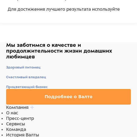
Для достижения лучшего результата используйте
данное средство после применения шампуня и
кондиционера Кристал Клин.
Состав
"ИНГРЕДИЕНТЫ: ВОДА, ПЭГ-40
Мы заботимся о качестве
и
ГИДРОГЕНИЗИРОВАННОЕ КАСТОРОВОЕ МАСЛО, ВП/ВА
продолжительности жизни
домашних
СОПОЛИМЕР, ПОЛИСОРБАТ 20, ПРОПИЛЕНГЛИКОЛЬ,
любимцев
ПОЛИКВАТЕРНИУМ-6, ЦЕТРИМОНИЯ ХЛОРИД,
ПАНТЕНОЛ, ФЕНОКСИЭТАНОЛ, ПАРФЮМ (ОТДУШКА),
Здоровый питомец
ЛИМОНЕН, ГЕКСИЛЦИННАМАЛЬ, ЛИНАЛООЛ,
ЦИТРОНЕЛЛОЛ, АЛЬФА-ИЗОМЕТИЛ ИОНОН, ЦИТРАЛЬ,
Счастливый владелец
КИСЛОТНЫЙ ФИОЛЕТОВЫЙ 43. "
Процветающий бизнес
Подробнее о Валте
Компания
О нас
Пресс-центр
Сервисы
Команда
История Валты