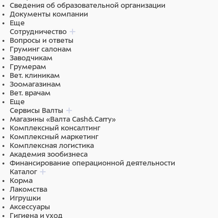
Сведения об образовательной организации
Документы компании
Еще
Сотрудничество
Вопросы и ответы
Груминг салонам
Заводчикам
Грумерам
Вет. клиникам
Зоомагазинам
Вет. врачам
Еще
Сервисы Валты
Магазины «Валта Cash&Carry»
Комплексный консалтинг
Комплексный маркетинг
Комплексная логистика
Академия зообизнеса
Финансирование операционной деятельности
Каталог
Корма
Лакомства
Игрушки
Аксессуары
Гигиена и уход