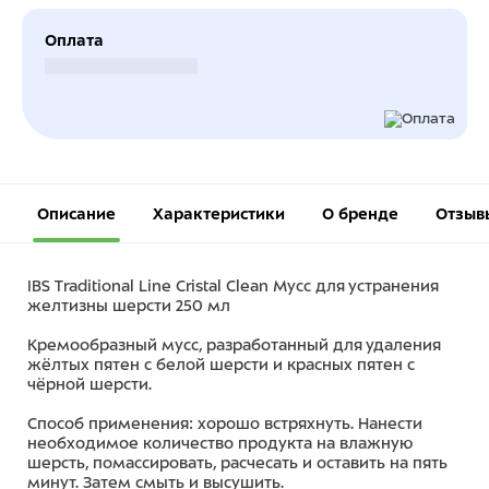
Оплата
Безналичный расчет
Описание
Характеристики
О бренде
Отзыв
IBS Traditional Line Cristal Clean Мусс для устранения
желтизны шерсти 250 мл
Кремообразный мусс, разработанный для удаления
жёлтых пятен с белой шерсти и красных пятен с
чёрной шерсти.
Способ применения: хорошо встряхнуть. Нанести
необходимое количество продукта на влажную
шерсть, помассировать, расчесать и оставить на пять
минут. Затем смыть и высушить.