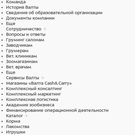
Команда
БУТИЛГИДРОКСИГИДРОЦИНАМАТ, ИМИДАЗОЛ
История Валты
ИДИНИЛМОЧЕВИНА, ЭТИЛПАРАБЕН, МЕТИЛПАРАБЕН,
Сведения об образовательной организации
МОЛОЧНАЯ КИСЛОТА, CI 42090.
Документы компании
Еще
Сотрудничество
Вопросы и ответы
Груминг салонам
Заводчикам
Грумерам
Вет. клиникам
Зоомагазинам
Вет. врачам
Еще
Сервисы Валты
Магазины «Валта Cash&Carry»
Комплексный консалтинг
Комплексный маркетинг
Комплексная логистика
Академия зообизнеса
Финансирование операционной деятельности
Каталог
Корма
Лакомства
Игрушки