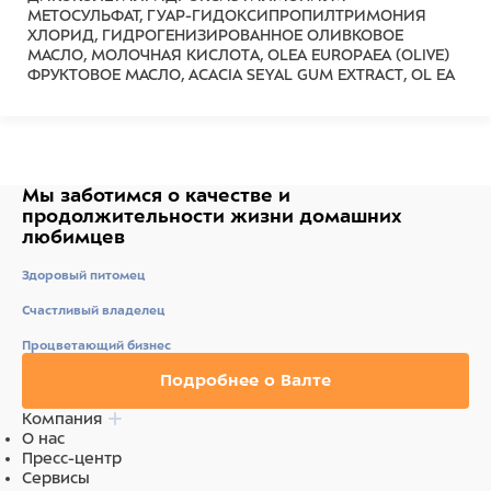
МЕТОСУЛЬФАТ, ГУАР-ГИДОКСИПРОПИЛТРИМОНИЯ
ХЛОРИД, ГИДРОГЕНИЗИРОВАННОЕ ОЛИВКОВОЕ
МАСЛО, МОЛОЧНАЯ КИСЛОТА, OLEA EUROPAEA (OLIVE)
ФРУКТОВОЕ МАСЛО, ACACIA SEYAL GUM EXTRACT, OL EA
EUROPAEA ОЛИВКОВОЕ МАСЛО НЕОМЫЛЯЕМЫЕ,
КОКОДИМОНИЙ ГИДРОКСПРОПИЛ,
ГИДРОЛИЗОВАННЫЙ ПРОТЕИН ПШЕНИЦЫ,
ФЕНОКСИЭТАНОЛ, ЭТИЛГЕКСИЛГЛИЦЕРИН,
БЕНЗОТРИАЗОЛИЛ ДОДЕЦИЛ п-КРЕСОЛ,
ПРОПИЛЕНГЛИКОЛЬ, ПАРФЮМ (АРОМАТ), БЕНЗИЛ
Мы заботимся о качестве
и
САЛИЦИЛАТ, ГЕКСИЛ ЦИНАМАЛ, ЛИНАЛООЛ Pegasus
продолжительности жизни
домашних
шампунь 120 мл АКВА, НАТРИЯ ЛАУРЕТСУЛЬФАТ,
любимцев
ГЛИЦЕРИН, КОКАМИДОПРОПИЛБЕТАИН, ГЛЮКОЗИД
КОКИ, ДИНАТРИЯ КОКОАМФОДИАЦЕТАТ, КОКО-БЕТАИН,
Здоровый питомец
ПАРФЮМ, ЛИМОНЕН, ЛИНАЛООЛ, МАЛЬВА
СИЛЬВЕСТРИС (ЭКСТРАКТ ЦВЕТКОВ МАЛЬВЫ), ГУАР
Счастливый владелец
ГИДРОКСИПРОПИЛТРИМОНИЯ ХЛОРИД, ЛИМОННАЯ
Процветающий бизнес
КИСЛОТА, БЕНЗОТРИАЗОЛИЛБУТИЛФЕНОЛСУЛЬФОНАТ
НАТРИЯ, ТРИС (ТЕТРАМЕТИЛГИДРОКСИПЕРИДИНОЛ )
Подробнее о Валте
ЦИТРАТ, ФЕНОКСИЭТАНОЛ, ЭТИЛГЕКСИЛГЛИЦЕРИН,
Cl42090 Pegasus парфюм 2 мл АКВА (ВОДА),
Компания
ПОЛИСОРБАТ 20, ЛАУРЕТ-8, ПАРФЮМ (АРОМАТ),
О нас
ЛИНАЛООЛ, ЛИМОНЕН, БЕНЗИЛСАЛИЦИЛАТ,
Пресс-центр
ФЕНОКСИЭТАНОЛ, БЕНЗОТРИАЗОЛИЛ ДОДЕЦИЛ п-
Сервисы
КРЕСОЛ, ПЕНТАЭРИТРИТИЛ ТЕТРА-ДИ-т-