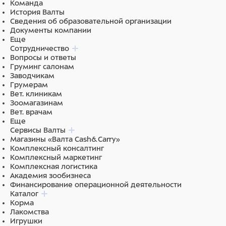
Команда
БУТИЛГИДРОКСИГИДРОЦИНАМАТ, ИМИДАЗОЛИДИНИЛ
История Валты
МОЧЕВИНА, ЭТИЛПАРАБЕН, МЕТИЛПАРАБЕН,
Сведения об образовательной организации
МОЛОЧНАЯ КИСЛОТА, CI 16035.
Документы компании
Еще
Сотрудничество
Вопросы и ответы
Груминг салонам
Заводчикам
Грумерам
Вет. клиникам
Зоомагазинам
Вет. врачам
Еще
Сервисы Валты
Магазины «Валта Cash&Carry»
Комплексный консалтинг
Комплексный маркетинг
Комплексная логистика
Академия зообизнеса
Финансирование операционной деятельности
Каталог
Корма
Лакомства
Игрушки