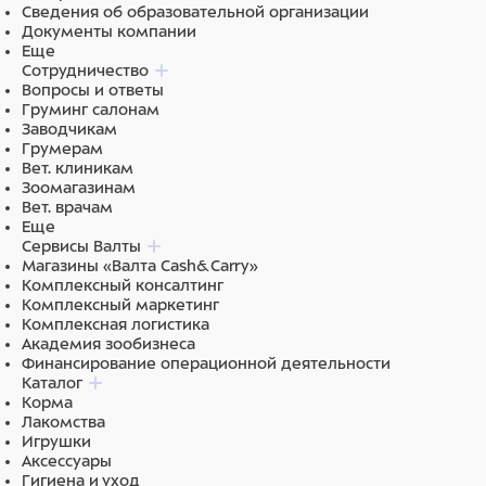
Сведения об образовательной организации
Документы компании
Еще
Сотрудничество
Вопросы и ответы
Груминг салонам
Заводчикам
Грумерам
Вет. клиникам
Зоомагазинам
Вет. врачам
Еще
Сервисы Валты
Магазины «Валта Cash&Carry»
Комплексный консалтинг
Комплексный маркетинг
Комплексная логистика
Академия зообизнеса
Финансирование операционной деятельности
Каталог
Корма
Лакомства
Игрушки
Аксессуары
Гигиена и уход