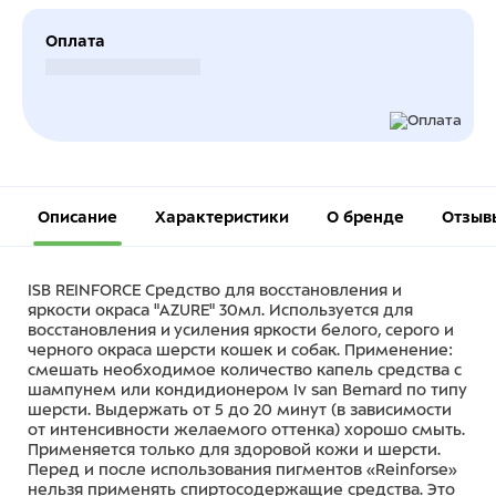
Оплата
Безналичный расчет
Описание
Характеристики
О бренде
Отзыв
ISB REINFORCE Средство для восстановления и
яркости окраса "AZURE" 30мл. Используется для
восстановления и усиления яркости белого, серого и
черного окраса шерсти кошек и собак. Применение:
смешать необходимое количество капель средства с
шампунем или кондидионером Iv san Bernard по типу
шерсти. Выдержать от 5 до 20 минут (в зависимости
от интенсивности желаемого оттенка) хорошо смыть.
Применяется только для здоровой кожи и шерсти.
Перед и после использования пигментов «Reinforse»
нельзя применять спиртосодержащие средства. Это