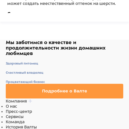
может создать неестественный оттенок на шерсти.
Состав
Ингредиенты: вода (<75%), метоксипропанол (<35%),
краситель Acid Blue 62 (<5%), молочная кислота (<1%),
симетикон (<0,1%), парфюм (отдушка) (<1%), линалоол
(<0,1%).
Мы заботимся о качестве
и
продолжительности жизни
домашних
Ингредиенты
любимцев
Здоровый питомец
полимерный материал
Счастливый владелец
Процветающий бизнес
Подробнее о Валте
Компания
О нас
Пресс-центр
Сервисы
Команда
История Валты