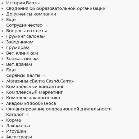
хлорид (<3%), парфюм (отдушка) (0,1-1%),
История Валты
гидролизированный плацентарный протеин (<0,1%),
Сведения об образовательной организации
экстракт мёда (<0,1%), поликватерниум-7 (0,1-1%),
Документы компании
пропиленгликоль (0,1-1%), метилхлоизотиазолинон
Еще
(<0,01%), метилизотиазолинон (0,001%), C.I. 47005
Сотрудничество
(<0,01%), C.I.16255 (0,001%), C.I. 19140 (<0,001%), C.I.
Вопросы и ответы
14720 (<0,001%), C.I. 28440 (<0,001%) C.I. 73015
Груминг салонам
(<0,001%), лимонная кислота (0,1-1%), бензил
Заводчикам
салицилат, гидроксицитронеллаль, лимонен.
Грумерам
Вет. клиникам
Зоомагазинам
Вет. врачам
Еще
Сервисы Валты
Магазины «Валта Cash&Carry»
Комплексный консалтинг
Комплексный маркетинг
Комплексная логистика
Академия зообизнеса
Финансирование операционной деятельности
Каталог
Корма
Лакомства
Игрушки
Аксессуары