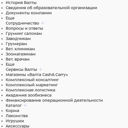
История Валты
Сведения об образовательной организации
Документы компании
Еще
Сотрудничество
Вопросы и ответы
Груминг салонам
Заводчикам
Грумерам
Вет. клиникам
Зоомагазинам
Вет. врачам
Еще
Сервисы Валты
Магазины «Валта Cash&Carry»
Комплексный консалтинг
Комплексный маркетинг
Комплексная логистика
Академия зообизнеса
Финансирование операционной деятельности
Каталог
Корма
Лакомства
Игрушки
Аксессуары