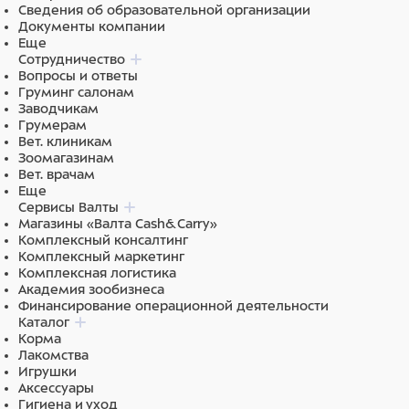
лимонная кислота,
Сведения об образовательной организации
тетраметилацетилоктагидронафталины,
Документы компании
гексаметилинданопиран, линалоол, лимонен,
Еще
метилхлоризотиазолинон, метилизотиазолинон.
Сотрудничество
Вопросы и ответы
Груминг салонам
Заводчикам
Грумерам
Вет. клиникам
Зоомагазинам
Вет. врачам
Еще
Сервисы Валты
Магазины «Валта Cash&Carry»
Комплексный консалтинг
Комплексный маркетинг
Комплексная логистика
Академия зообизнеса
Финансирование операционной деятельности
Каталог
Корма
Лакомства
Игрушки
Аксессуары
Гигиена и уход