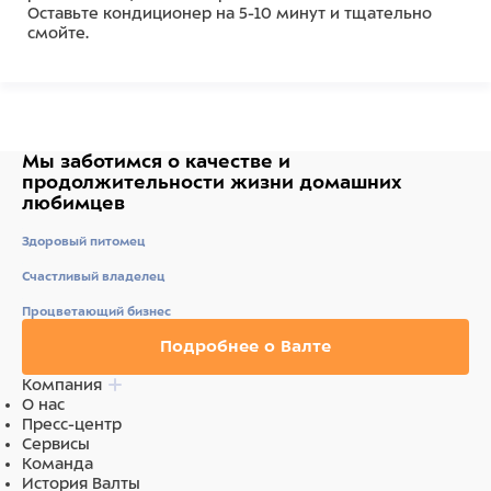
Оставьте кондиционер на 5-10 минут и тщательно
смойте.
Состав
Состав: вода, цетеариловый спирт, цетримония
хлорид, c12-15 алкилбензоат, гуар
гидроксипропилтримония хлорид, гидролизованный
Мы заботимся о качестве
и
рисовый белок, церамид 3, аминокислоты сои,
продолжительности жизни
домашних
аминокислоты пшеницы, серин, аргинина
любимцев
гидрохлорид, треонин, симетикон, отдушки,
лимонная кислота,
Здоровый питомец
тетраметилацетилоктагидронафталины,
гексаметилинданопиран, линалоол, лимонен,
Счастливый владелец
метилхлоризотиазолинон, метилизотиазолинон.
Процветающий бизнес
Ингредиенты
Подробнее о Валте
Состав: вода, цетеариловый спирт, цетримония
Компания
хлорид, c12-15 алкилбензоат, гуар
О нас
гидроксипропилтримония хлорид, гидролизованный
Пресс-центр
рисовый белок, церамид 3, аминокислоты сои,
Сервисы
аминокислоты пшеницы, серин, аргинина
Команда
гидрохлорид, треонин, симетикон, отдушки,
История Валты