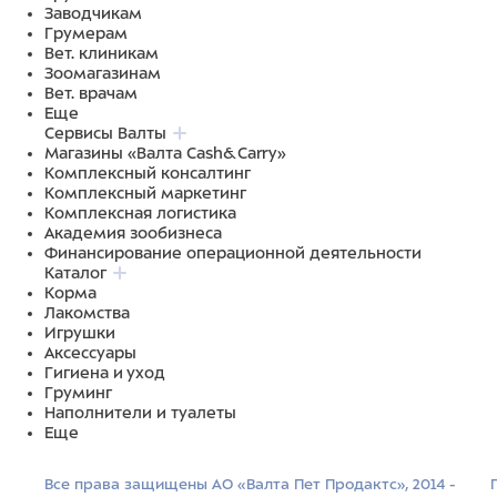
Заводчикам
Грумерам
Вет. клиникам
Зоомагазинам
Вет. врачам
Еще
Сервисы Валты
Магазины «Валта Cash&Carry»
Комплексный консалтинг
Комплексный маркетинг
Комплексная логистика
Академия зообизнеса
Финансирование операционной деятельности
Каталог
Корма
Лакомства
Игрушки
Аксессуары
Гигиена и уход
Груминг
Наполнители и туалеты
Еще
Все права защищены АО «Валта Пет Продактс», 2014 -