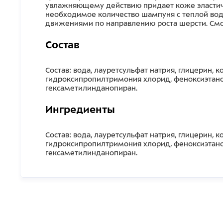
увлажняющему действию придает коже эластичн
необходимое количество шампуня с теплой вод
движениями по направлению роста шерсти. Смо
Состав
Состав: вода, лауретсульфат натрия, глицерин,
гидроксипропилтримония хлорид, феноксиэтанол
гексаметилинданопиран.
Ингредиенты
Состав: вода, лауретсульфат натрия, глицерин,
гидроксипропилтримония хлорид, феноксиэтанол
гексаметилинданопиран.