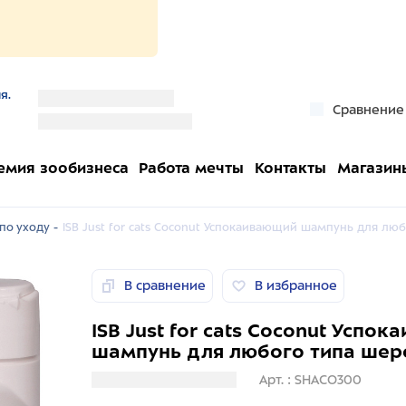
я.
''
Сравнение
''
емия зообизнеса
Работа мечты
Контакты
Магазин
по уходу -
ISB Just for cats Coconut Успокаивающий шампунь для лю
В сравнение
В избранное
ISB Just for cats Coconut Успо
шампунь для любого типа шер
Загрузка информации
Арт. : SHACO300