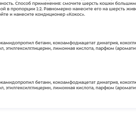
ость. Способ применения: cмочите шерсть кошки большим 
ой в пропорции 1:2. Равномерно нанесите его на шерсть ж
йте и нанесите кондиционер «Кокос».
 кокамидопропил бетаин, кокоамфодиацетат динатрия, кокоглю
, этилгексилглицерин, лимонная кислота, парфюм (ароматич
 кокамидопропил бетаин, кокоамфодиацетат динатрия, кокоглю
, этилгексилглицерин, лимонная кислота, парфюм (ароматич