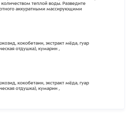
количеством теплой воды. Разведите
ивотного аккуратными массирующими
козид, кокобетаин, экстракт мёда, гуар
еская отдушка), кумарин ,
козид, кокобетаин, экстракт мёда, гуар
еская отдушка), кумарин ,