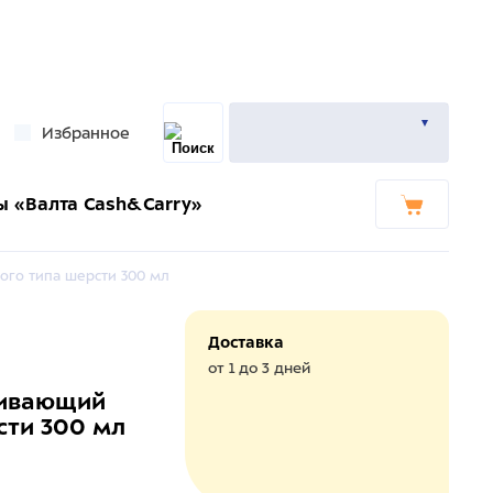
Избранное
ы «Валта Cash&Carry»
бого типа шерсти 300 мл
Доставка
от 1 до 3 дней
каивающий
сти 300 мл