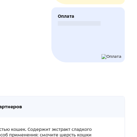
Оплата
Безналичный расчет
партнеров
тью кошек. Содержит экстракт сладкого
особ применения: cмочите шерсть кошки