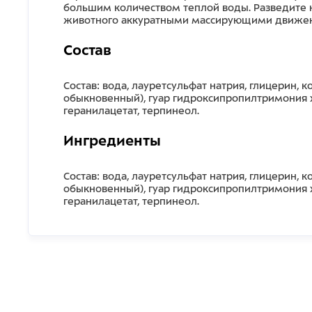
большим количеством теплой воды. Разведите н
животного аккуратными массирующими движени
Состав
Состав: вода, лауретсульфат натрия, глицерин,
обыкновенный), гуар гидроксипропилтримония х
геранилацетат, терпинеол.
Ингредиенты
Состав: вода, лауретсульфат натрия, глицерин,
обыкновенный), гуар гидроксипропилтримония х
геранилацетат, терпинеол.