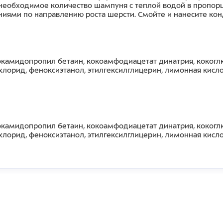
еобходимое количество шампуня с теплой водой в пропорци
ями по направлению роста шерсти. Смойте и нанесите кон
 кокамидопропил бетаин, кокоамфодиацетат динатрия, кокоглю
лорид, феноксиэтанол, этилгексилглицерин, лимонная кисло
 кокамидопропил бетаин, кокоамфодиацетат динатрия, кокоглю
лорид, феноксиэтанол, этилгексилглицерин, лимонная кисло