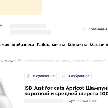
я.
''
Сравнение
''
емия зообизнеса
Работа мечты
Контакты
Магазин
по уходу -
ISB Just for cats Apricot Шампунь для короткой и средней
В сравнение
В избранное
ISB Just for cats Apricot Шампу
короткой и средней шерсти 10
Загрузка информации
Арт. : SHAAL1000