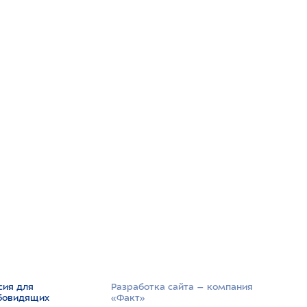
сия для
Разработка сайта –­ компания
бовидящих
«Факт»