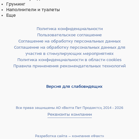
токоферила ацетат, феноксиэтанол, калия сорбат,
Груминг
кремнезем, масло корки апельсина, натрия бензоат,
Наполнители и туалеты
CI 16035 (красный 40), CI 19140 (желтый 5)
Еще
Политика конфиденциальности
Пользовательское соглашение
Соглашение на обработку персональных данных
Соглашение на обработку персональных данных для
участия в стимулирующих мероприятиях
Политика конфиденциальности в области cookies
Правила применения рекомендательных технологий
Версия для слабовидящих
Все права защищены АО «Валта Пет Продактс», 2014 - 2026
Реквизиты компании
Разработка сайта –­ компания «Факт»