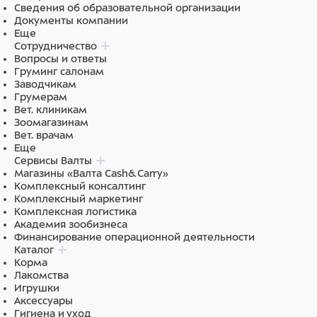
Сведения об образовательной организации
Документы компании
Еще
Сотрудничество
Вопросы и ответы
Груминг салонам
Заводчикам
Грумерам
Вет. клиникам
Зоомагазинам
Вет. врачам
Еще
Сервисы Валты
Магазины «Валта Cash&Carry»
Комплексный консалтинг
Комплексный маркетинг
Комплексная логистика
Академия зообизнеса
Финансирование операционной деятельности
Каталог
Корма
Лакомства
Игрушки
Аксессуары
Гигиена и уход