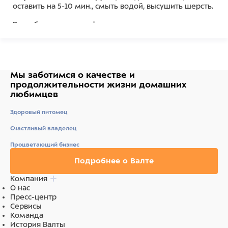
оставить на 5-10 мин., смыть водой, высушить шерсть.
Разработано для профессионального применения.
Средство прошло микробиологическое тестирование.
Не глотать, хранить в местах, недоступных детям.
Мы заботимся о качестве
и
продолжительности жизни
домашних
Состав
любимцев
Вода, цетеариловый спирт, цетримония хлорид,
Здоровый питомец
феноксиэтанол, экстракт листьев перечной мяты,
пиридоксина гидрохлорид, пропиленгликоль,
Счастливый владелец
симетикон, лимонная кислота, парфюм (отдушка),
Процветающий бизнес
бензил салицилат, СІ 19140, СІ 42080, СІ 42090.
Подробнее о Валте
Ингредиенты
Компания
Вода, цетеариловый спирт, цетримония хлорид,
О нас
феноксиэтанол, экстракт листьев перечной мяты,
Пресс-центр
пиридоксина гидрохлорид, пропиленгликоль,
Сервисы
симетикон, лимонная кислота, парфюм (отдушка),
Команда
бензил салицилат, СІ 19140, СІ 42080, СІ 42090.
История Валты