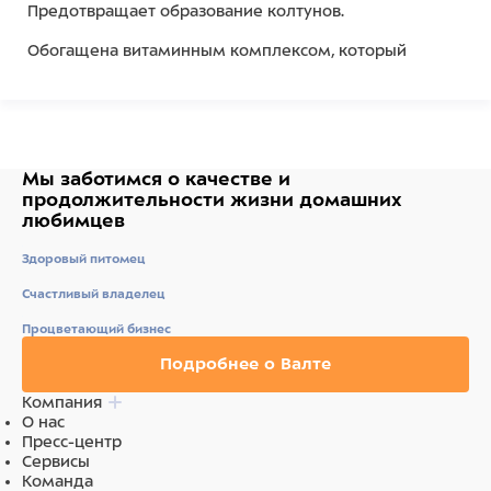
Предотвращает образование колтунов.
Обогащена витаминным комплексом, который
защищает кожу и шерсть, предотвращает старение
клеток и укрепляет естественный иммунный барьер
кожи.
Способ применения: на чистую вымытую влажную
шерсть нанести массирующими движениями,
Мы заботимся о качестве
и
оставить на 5-10 мин., смыть водой, высушить шерсть.
продолжительности жизни
домашних
любимцев
Разработано для профессионального применения.
Здоровый питомец
Рекомендовано использовать также для кудрявых и
бесшерстных собак и кошек.
Счастливый владелец
Средство прошло микробиологическое тестирование.
Процветающий бизнес
Не глотать, хранить в местах, недоступных детям.
Подробнее о Валте
Компания
О нас
Состав
Пресс-центр
Сервисы
вода, цетеариловый спирт, цетримония хлорид,
Команда