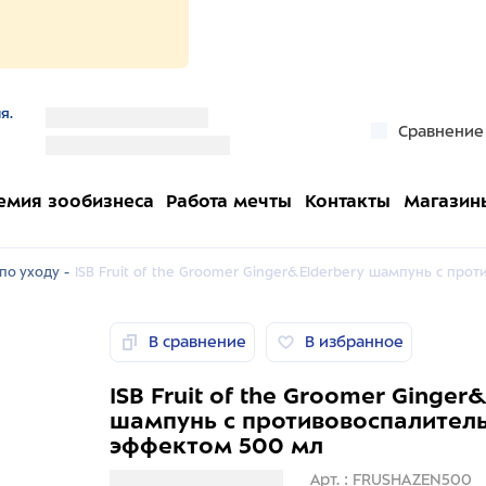
я.
''
Сравнение
''
емия зообизнеса
Работа мечты
Контакты
Магазин
по уходу -
ISB Fruit of the Groomer Ginger&Elderbery шампунь с пр
В сравнение
В избранное
ISB Fruit of the Groomer Ginger
шампунь с противовоспалител
эффектом 500 мл
Загрузка информации
Арт. : FRUSHAZEN500