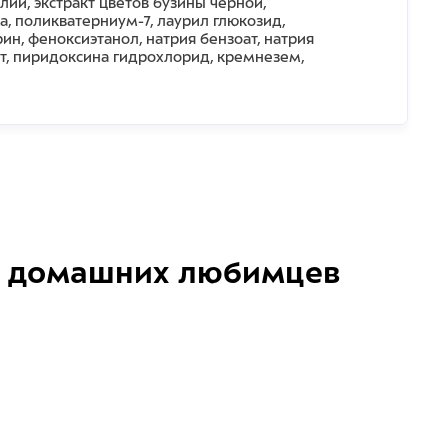
лии, экстракт цветов бузины черной,
а, поликватерниум-7, лаурил глюкозид,
ин, феноксиэтанол, натрия бензоат, натрия
ат, пиридоксина гидрохлорид, кремнезем,
домашних любимцев