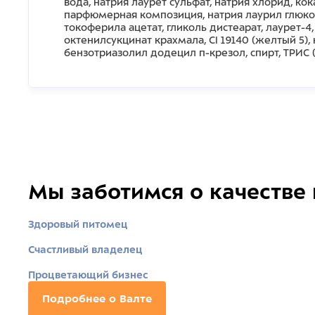
вода, натрия лаурет сульфат, натрия хлорид, ко
парфюмерная композиция, натрия лаурил глюкоза
токоферила ацетат, гликоль дистеарат, лаурет-
октенилсукцинат крахмала, CI 19140 (желтый 5)
бензотриазолил додецил п-крезол, спирт, ТРИС
Мы заботимся о качестве
Здоровый питомец
Счастливый владелец
Процветающий бизнес
Подробнее о Валте