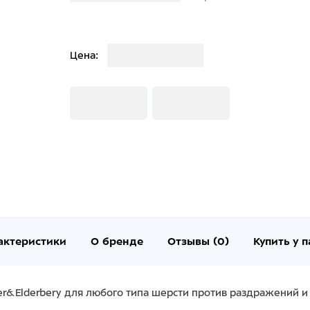
Загрузка
Цена:
Загрузка
Загрузка
актеристики
О бренде
Отзывы (0)
Купить у 
nger&Elderbery для любого типа шерсти против раздражений 