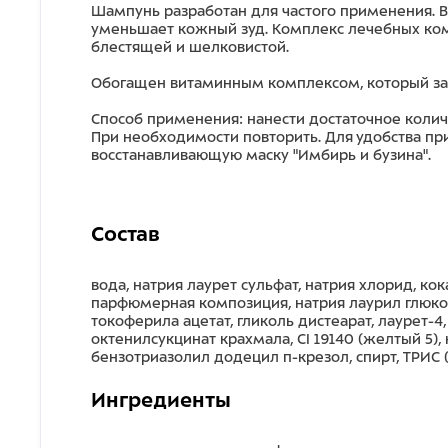
Шампунь разработан для частого применения. 
уменьшает кожный зуд. Комплекс лечебных комп
блестящей и шелковистой.
Обогащен витаминным комплексом, который защ
Способ применения: нанести достаточное коли
При необходимости повторить. Для удобства п
восстанавливающую маску "Имбирь и бузина".
Состав
вода, натрия лаурет сульфат, натрия хлорид, ко
парфюмерная композиция, натрия лаурил глюкоза
токоферила ацетат, гликоль дистеарат, лаурет-
октенилсукцинат крахмала, CI 19140 (желтый 5)
бензотриазолил додецил п-крезол, спирт, ТРИС
Ингредиенты