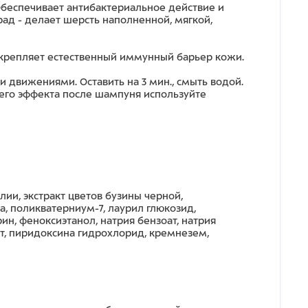
Обеспечивает антибактериальное действие и
ад - делает шерсть наполненной, мягкой,
крепляет естественный иммунный барьер кожи.
движениями. Оставить на 3 мин., смыть водой.
его эффекта после шампуня используйте
лии, экстракт цветов бузины черной,
а, поликватерниум-7, лаурил глюкозид,
ин, феноксиэтанол, натрия бензоат, натрия
ат, пиридоксина гидрохлорид, кремнезем,