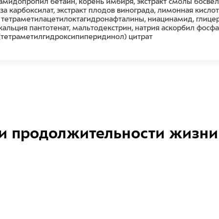
камидопропил бетаин, корень имбиря, экстракт смолы босвел
 карбоксилат, экстракт плодов винограда, лимонная кислот
4, тетраметилацетилоктагидронафталины, ниацинамид, глицер
, кальция пантотенат, мальтодекстрин, натрия аскорбил фосф
 (тетраметилгидроксипиперидинол) цитрат
и продолжительности жизни