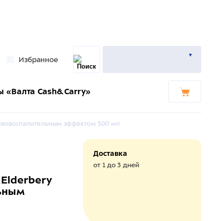
Избранное
ы «Валта Cash&Carry»
отивовоспалительным эффектом 500 мл
Доставка
от 1 до 3 дней
&Elderbery
ьным