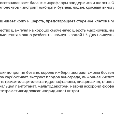
Восстанавливает баланс микрофлоры эпидермиса и шерсти. 
онентов - экстракт имбиря и бузины, ладан, красный виногр
ищает кожу и шерсть, предотвращает старение клеток и у
чество шампуня на хорошо смоченную шерсть массирующими 
рименения можно разбавить шампунь водой 1:3. Для наилучш
камидопропил бетаин, корень имбиря, экстракт смолы босвел
 карбоксилат, экстракт плодов винограда, лимонная кислот
4, тетраметилацетилоктагидронафталины, ниацинамид, глицер
, кальция пантотенат, мальтодекстрин, натрия аскорбил фосф
 (тетраметилгидроксипиперидинол) цитрат