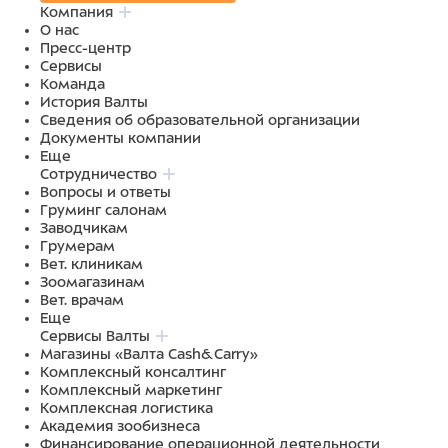
Компания
О нас
Пресс-центр
Сервисы
Команда
История Валты
Сведения об образовательной организации
Документы компании
Еще
Сотрудничество
Вопросы и ответы
Груминг салонам
Заводчикам
Грумерам
Вет. клиникам
Зоомагазинам
Вет. врачам
Еще
Сервисы Валты
Магазины «Валта Cash&Carry»
Комплексный консалтинг
Комплексный маркетинг
Комплексная логистика
Академия зообизнеса
Финансирование операционной деятельности