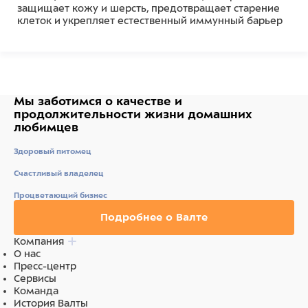
защищает кожу и шерсть, предотвращает старение
клеток и укрепляет естественный иммунный барьер
кожи.
Способ применения: нанести достаточное количество
шампуня на хорошо смоченную шерсть
массирующими движениями. Оставить на 3 мин.,
смыть водой. При необходимости повторить.
Мы заботимся о качестве
и
продолжительности жизни
домашних
Для удобства применения можно разбавить шампунь
любимцев
водой 1:3. Для наилучшего эффекта после шампуня
используйте восстанавливающую маску "Черная
Здоровый питомец
вишня".
Счастливый владелец
Разработано для профессионального применения.
Средство прошло микробиологическое тестирование.
Процветающий бизнес
Подробнее о Валте
Компания
Состав
О нас
Пресс-центр
вода, натрия лаурет сульфат, натрия хлорид,
Сервисы
кокамидопропил бетаин, экстракт плодов вишни,
Команда
гидролизованный рисовый протеин, парфюмерная
История Валты