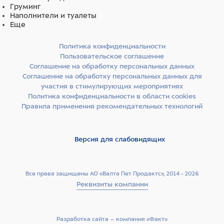
кремнезем, бензотриазолил додецил п-крезол,
Груминг
спирт, ТРИС (тетраметилгидроксипиперидинол)
Наполнители и туалеты
цитрат, кумарин
Еще
Политика конфиденциальности
Пользовательское соглашение
Соглашение на обработку персональных данных
Соглашение на обработку персональных данных для
участия в стимулирующих мероприятиях
Политика конфиденциальности в области cookies
Правила применения рекомендательных технологий
Версия для слабовидящих
Все права защищены АО «Валта Пет Продактс», 2014 - 2026
Реквизиты компании
Разработка сайта –­ компания «Факт»