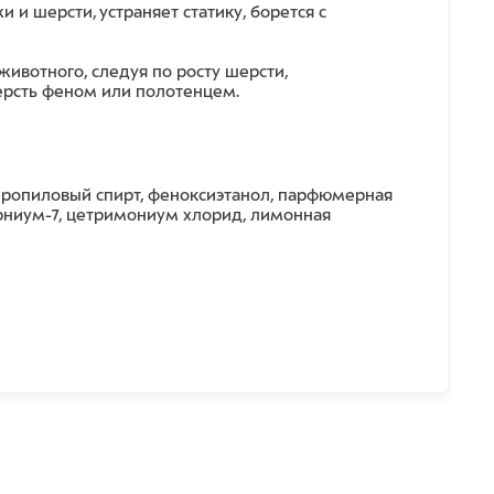
и шерсти, устраняет статику, борется с
вотного, следуя по росту шерсти,
шерсть феном или полотенцем.
опропиловый спирт, феноксиэтанол, парфюмерная
рниум-7, цетримониум хлорид, лимонная