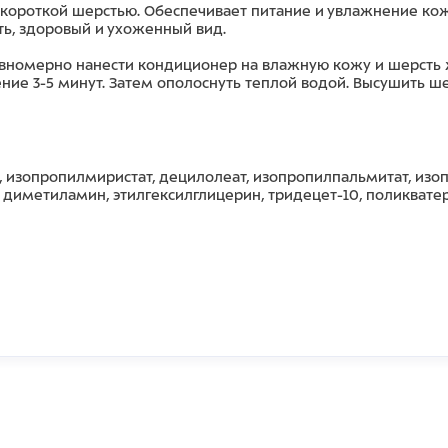
ороткой шерстью. Обеспечивает питание и увлажнение кожи 
ь, здоровый и ухоженный вид.
номерно нанести кондиционер на влажную кожу и шерсть жи
ение 3-5 минут. Затем ополоснуть теплой водой. Высушить 
, изопропилмиристат, децилолеат, изопропилпальмитат, из
диметиламин, этилгексилглицерин, тридецет-10, поликвате