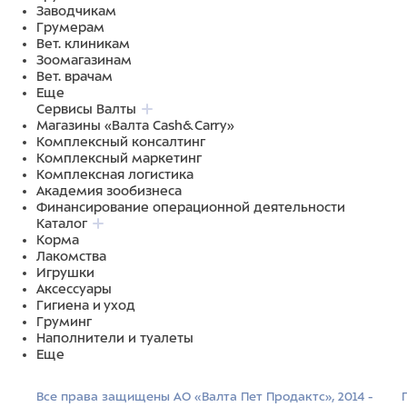
Заводчикам
Грумерам
Вет. клиникам
Зоомагазинам
Вет. врачам
Еще
Сервисы Валты
Магазины «Валта Cash&Carry»
Комплексный консалтинг
Комплексный маркетинг
Комплексная логистика
Академия зообизнеса
Финансирование операционной деятельности
Каталог
Корма
Лакомства
Игрушки
Аксессуары
Гигиена и уход
Груминг
Наполнители и туалеты
Еще
Все права защищены АО «Валта Пет Продактс», 2014 -