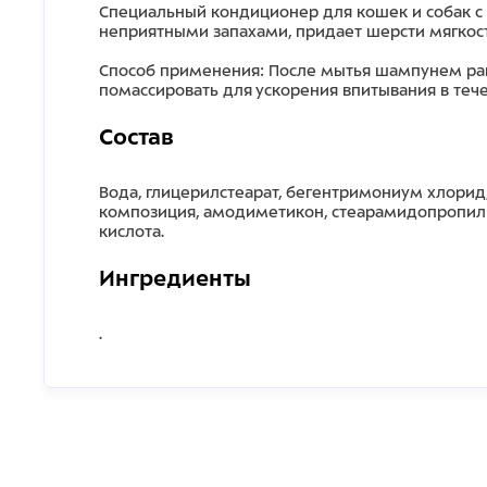
Специальный кондиционер для кошек и собак с к
неприятными запахами, придает шерсти мягкост
Способ применения: После мытья шампунем рав
помассировать для ускорения впитывания в теч
Состав
Вода, глицерилстеарат, бегентримониум хлорид
композиция, амодиметикон, стеарамидопропил 
кислота.
Ингредиенты
.