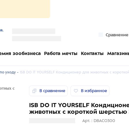
я.
''
Сравнение
''
емия зообизнеса
Работа мечты
Контакты
Магазин
по уходу -
ISB DO IT YOURSELF Кондиционер для животных с коротко
В сравнение
В избранное
ISB DO IT YOURSELF Кондицион
животных с короткой шерстью
Загрузка информации
Арт. : DBACO300