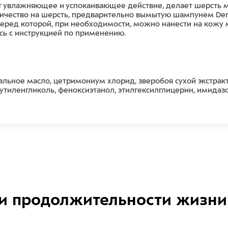
ет увлажняющее и успокаивающее действие, делает шерсть 
чество на шерсть, предварительно вымытую шампунем Derm 
 перед которой, при необходимости, можно нанести на кожу 
сь с инструкцией по применению.
альное масло, цетримониум хлорид, зверобоя сухой экстрак
 бутиленгликоль, феноксиэтанол, этилгексилглицерин, имида
и продолжительности жизни