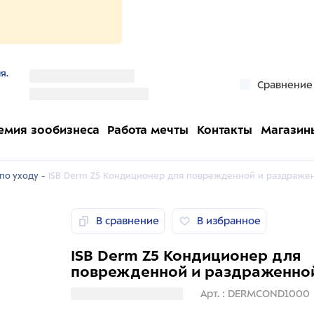
я.
''
Сравнение
''
емия зообизнеса
Работа мечты
Контакты
Магазин
по уходу -
ISB Derm Z5 Кондиционер для поврежденной и раздражен
В сравнение
В избранное
ISB Derm Z5 Кондиционер для
поврежденной и раздраженной
Загрузка информации
Арт. : DERMCOND1000