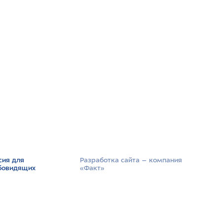
сия для
Разработка сайта –­ компания
бовидящих
«Факт»