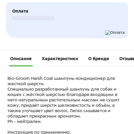
Оплата
Безналичный расчет
Описание
Характеристики
О бренде
Отзыв
Bio-Groom Harsh Coat шампунь-кондиционер для
жесткой шерсти.
Специально разработанный шампунь для собак и
кошек с жёсткой шерстью благодаря входящим в
него натуральным растительным маслам не сушит
кожу, придаёт шерсти шелковистость и объём, а
также улучшает цвет волос. Легко смывается и
обладает прекрасным ароматом.
Рh - нейтрален.
Инструкция по применению: