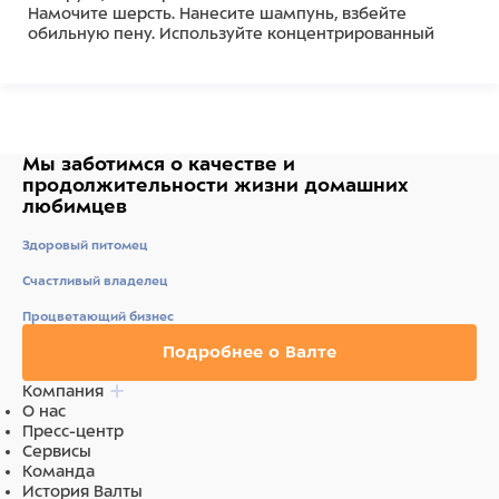
Намочите шерсть. Нанесите шампунь, взбейте
обильную пену. Используйте концентрированный
шампунь или в разведенном виде, в зависимости от
состояния шерсти.
Сполосните, затем высушите и продолжите
подготовку как обычно.
Для экстра подготовки используйте Bio-Groom Spray
Set Coat Texturizer и Bio-Groom Pro-White, Harsh Coat
Мы заботимся о качестве
и
Grooming Powder.
продолжительности жизни
домашних
Объём 355 мл.
любимцев
Состав
Здоровый питомец
Очищенная вода, кокосульфат натрия,
Счастливый владелец
децилглюкозид, оксид кокоамидопропиламина,
Процветающий бизнес
ПЭГ-4 рапсовое масло, ароматизатор, лимонная
кислота, феноксиэтанол, синий 1, красный 33.
Подробнее о Валте
Компания
О нас
Пресс-центр
Сервисы
Команда
История Валты