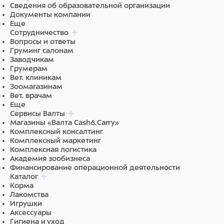
Сведения об образовательной организации
Документы компании
Еще
Сотрудничество
Вопросы и ответы
Груминг салонам
Заводчикам
Грумерам
Вет. клиникам
Зоомагазинам
Вет. врачам
Еще
Сервисы Валты
Магазины «Валта Cash&Carry»
Комплексный консалтинг
Комплексный маркетинг
Комплексная логистика
Академия зообизнеса
Финансирование операционной деятельности
Каталог
Корма
Лакомства
Игрушки
Аксессуары
Гигиена и уход