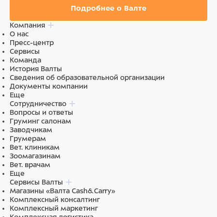
Подробнее о Валте
Компания
О нас
Пресс-центр
Сервисы
Команда
История Валты
Сведения об образовательной организации
Документы компании
Еще
Сотрудничество
Вопросы и ответы
Груминг салонам
Заводчикам
Грумерам
Вет. клиникам
Зоомагазинам
Вет. врачам
Еще
Сервисы Валты
Магазины «Валта Cash&Carry»
Комплексный консалтинг
Комплексный маркетинг