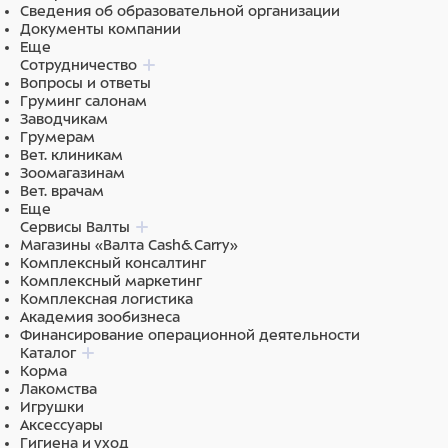
Сведения об образовательной организации
Документы компании
Еще
Сотрудничество
Вопросы и ответы
Груминг салонам
Заводчикам
Грумерам
Вет. клиникам
Зоомагазинам
Вет. врачам
Еще
Сервисы Валты
Магазины «Валта Cash&Carry»
Комплексный консалтинг
Комплексный маркетинг
Комплексная логистика
Академия зообизнеса
Финансирование операционной деятельности
Каталог
Корма
Лакомства
Игрушки
Аксессуары
Гигиена и уход