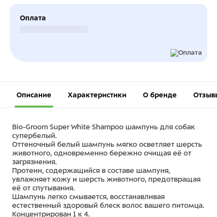
Оплата
Безналичный расчет
Описание
Характеристики
О бренде
Отзыв
Bio-Groom Super White Shampoo шампунь для собак
супербелый.
Оттеночный белый шампунь мягко осветляет шерсть
животного, одновременно бережно очищая её от
загрязнения.
Протеин, содержащийся в составе шампуня,
увлажняет кожу и шерсть животного, предотвращая
её от спутывания.
Шампунь легко смывается, восстанавливая
естественный здоровый блеск волос вашего питомца.
Концентрирован 1 к 4.