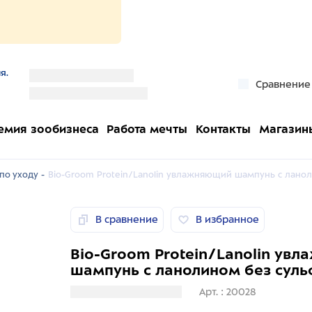
я.
''
Сравнение
''
емия зообизнеса
Работа мечты
Контакты
Магазин
по уходу -
Bio-Groom Protein/Lanolin увлажняющий шампунь с ланол
В сравнение
В избранное
Bio-Groom Protein/Lanolin ув
шампунь с ланолином без сульф
Загрузка информации
Арт. : 20028