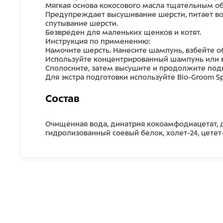
Мягкая основа кокосового масла тщательным об
Предупреждает высушивание шерсти, питает вол
спутывание шерсти.
Безвреден для маленьких щенков и котят.
Инструкция по применению:
Намочите шерсть. Нанесите шампунь, взбейте о
Используйте концентрированный шампунь или в 
Сполосните, затем высушите и продолжите подг
Для экстра подготовки используйте Bio-Groom Spra
Состав
Очищенная вода, динатрия кокоамфодиацетат, 
гидролизованный соевый белок, холет-24, цетет-