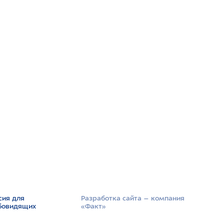
сия для
Разработка сайта –­ компания
бовидящих
«Факт»