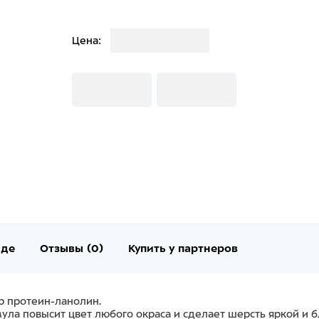
Загрузка
Цена:
Загрузка
Загрузка
нде
Отзывы (0)
Купить у партнеров
р протеин-ланолин.
рмула повысит цвет любого окраса и сделает шерсть яркой и 