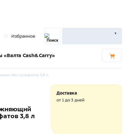
Избранное
ы «Валта Cash&Carry»
ином без сульфатов 3,8 л
Доставка
от 1 до 3 дней
лажняющий
атов 3,8 л