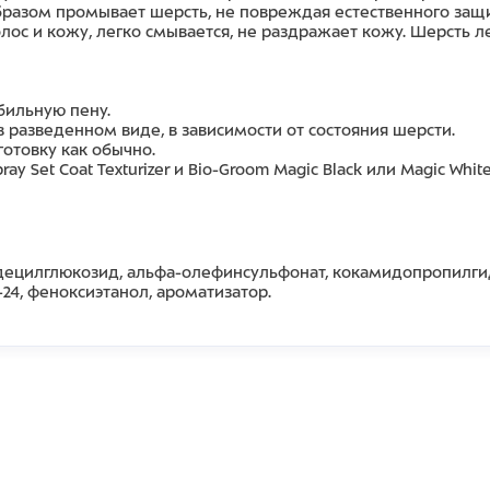
разом промывает шерсть, не повреждая естественного защи
ос и кожу, легко смывается, не раздражает кожу. Шерсть ле
бильную пену.
разведенном виде, в зависимости от состояния шерсти.
отовку как обычно.
y Set Coat Texturizer и Bio-Groom Magic Black или Magic Whit
децилглюкозид, альфа-олефинсульфонат, кокамидопропилгид
24, феноксиэтанол, ароматизатор.