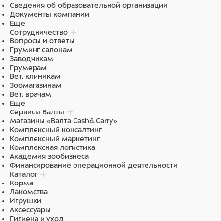
Сведения об образовательной организации
Документы компании
Еще
Сотрудничество
Вопросы и ответы
Груминг салонам
Заводчикам
Грумерам
Вет. клиникам
Зоомагазинам
Вет. врачам
Еще
Сервисы Валты
Магазины «Валта Cash&Carry»
Комплексный консалтинг
Комплексный маркетинг
Комплексная логистика
Академия зообизнеса
Финансирование операционной деятельности
Каталог
Корма
Лакомства
Игрушки
Аксессуары
Гигиена и уход