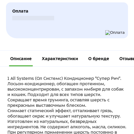
Оплата
Безналичный расчет
Описание
Характеристики
О бренде
Отзыв
1 All Systems (Ол Системс) Кондиционер "Супер Рич".
Лосьон-кондиционер, обогащен протеином,
высококонцентрирован, с запахом имбиря для собак
и кошек. Подходит для всех типов шерсти.
Сокращает время груминга, оставляя шерсть с
прекрасным выставочным блеском.
Снимает статический эффект, отталкивает грязь,
обогащает окрас и улучшает натуральную текстуру.
Изготовлен из натуральных, безвредных
ингредиентов. Не содержит алкоголь, масла, силикон.
При регулярном применении шерсть постоянно в