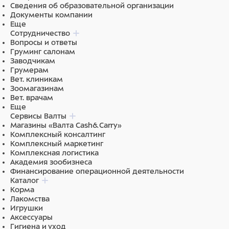
Сведения об образовательной организации
Документы компании
Еще
Сотрудничество
Вопросы и ответы
Груминг салонам
Заводчикам
Грумерам
Вет. клиникам
Зоомагазинам
Вет. врачам
Еще
Сервисы Валты
Магазины «Валта Cash&Carry»
Комплексный консалтинг
Комплексный маркетинг
Комплексная логистика
Академия зообизнеса
Финансирование операционной деятельности
Каталог
Корма
Лакомства
Игрушки
Аксессуары
Гигиена и уход