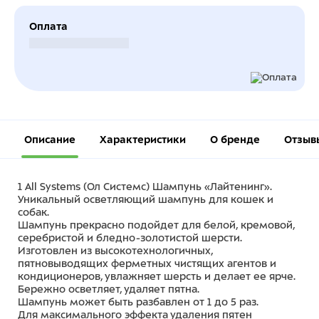
Оплата
Безналичный расчет
Описание
Характеристики
О бренде
Отзыв
1 All Systems (Ол Системс) Шампунь «Лайтенинг».
Уникальный осветляющий шампунь для кошек и
собак.
Шампунь прекрасно подойдет для белой, кремовой,
серебристой и бледно-золотистой шерсти.
Изготовлен из высокотехнологичных,
пятновыводящих ферметных чистящих агентов и
кондиционеров, увлажняет шерсть и делает ее ярче.
Бережно осветляет, удаляет пятна.
Шампунь может быть разбавлен от 1 до 5 раз.
Для максимального эффекта удаления пятен