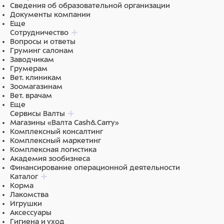
Сведения об образовательной организации
Документы компании
Еще
Сотрудничество
Вопросы и ответы
Груминг салонам
Заводчикам
Грумерам
Вет. клиникам
Зоомагазинам
Вет. врачам
Еще
Сервисы Валты
Магазины «Валта Cash&Carry»
Комплексный консалтинг
Комплексный маркетинг
Комплексная логистика
Академия зообизнеса
Финансирование операционной деятельности
Каталог
Корма
Лакомства
Игрушки
Аксессуары
Гигиена и уход