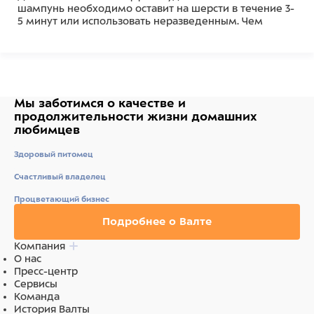
шампунь необходимо оставит на шерсти в течение 3-
5 минут или использовать неразведенным. Чем
дольше шампунь остается на шерсти, тем сидльннее
эффект осветвления волоса.
Рекомендации для кошек:
рекоменуется применять для идеального
отбеливания при подготовке к выставкам белых
кошек, а так же для тогнирования окрасов светлых
Мы заботимся о качестве
и
кошек.
продолжительности жизни
домашних
Объем - 250 мл.
любимцев
Состав
Здоровый питомец
Дистиллированная вода, актил додецил меристат,
Счастливый владелец
смягчающий глицерин, лаурил сульфат натрия,
Процветающий бизнес
кокамидапробил бетаин, кокамидопробил амин
оксид, метилхлоридотиазолинон (и) метилтеазолин,
Подробнее о Валте
PEG 150, освежитель.
Компания
О нас
Пресс-центр
Сервисы
Команда
История Валты