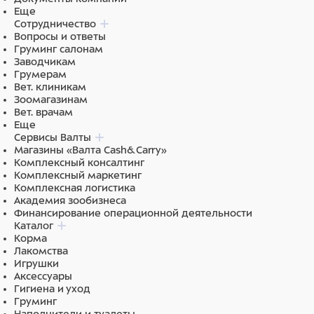
Еще
Сотрудничество
Вопросы и ответы
Груминг салонам
Заводчикам
Грумерам
Вет. клиникам
Зоомагазинам
Вет. врачам
Еще
Сервисы Валты
Магазины «Валта Cash&Carry»
Комплексный консалтинг
Комплексный маркетинг
Комплексная логистика
Академия зообизнеса
Финансирование операционной деятельности
Каталог
Корма
Лакомства
Игрушки
Аксессуары
Гигиена и уход
Груминг