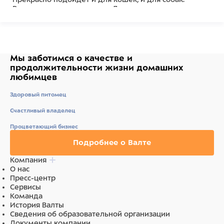
Рекомендации для кошек: Для распутывания
свалявшейся шерсти увлажните спутанный участок,
помассируйте до образования пленки. Дайте
просохнуть и расчешите, начиная с кончиков волос
или разберите руками.
Для антистатичного эффекта разведите средство в
Мы заботимся о качестве
и
пульверизаторе и распылите в радиусе не менее 20
продолжительности жизни
домашних
см вокруг кошки.
любимцев
Для увеличения объема нанесите препарат на почти
высушенную шерсть и досушите феном.
Здоровый питомец
Объем - 355 мл.
Счастливый владелец
Состав
Процветающий бизнес
Дистиллированная вода, цетримония бромид,
Подробнее о Валте
бабазамидопропалкония хлорид, PPG 12-PEG 50
ланолиновое масло, Ceteth 20, сорбитол, натрия
Компания
лауросульфат, метилпарабен, пропилпарабен,
О нас
ароматизатор, F.D. & C. желтый #5, F.D. & C. красный
Пресс-центр
#40.
Сервисы
Команда
История Валты
Сведения об образовательной организации
Документы компании