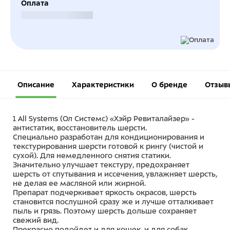
Оплата
Безналичный расчет
Описание
Характеристики
О бренде
Отзыв
1 All Systems (Ол Системс) «Хэйр Ревиталайзер» -
антистатик, восстановитель шерсти.
Специально разработан для кондиционирования и
текстурирования шерсти готовой к рингу (чистой и
сухой). Для немедленного снятия статики.
Значительно улучшает текстуру, предохраняет
шерсть от спутывания и иссечения, увлажняет шерсть,
не делая ее масляной или жирной.
Препарат подчеркивает яркость окрасов, шерсть
становится послушной сразу же и лучше отталкивает
пыль и грязь. Поэтому шерсть дольше сохраняет
свежий вид.
Прекрасно подойдет и для кошек, и для собак.