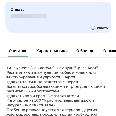
Оплата
Безналичный расчет
Описание
Характеристики
О бренде
Отзыв
1 All Systems (Ол Системс) Шампунь "Крисп Коат".
Растительный шампунь для собак и кошек для
текстурирования и упругости шерсти.
Удаляет токсичные вещества с шерсти.
Богат текстурообогащающими и грязеудаляющими
растительными экстрактами.
Удаляет хлор и вредные загрязнители.
Изготовлен из 100 % растительных вытяжек и
натуральных очистителей.
Особенно рекомендуется для терьеров, других
жесткошерстных пород, или когда необходима