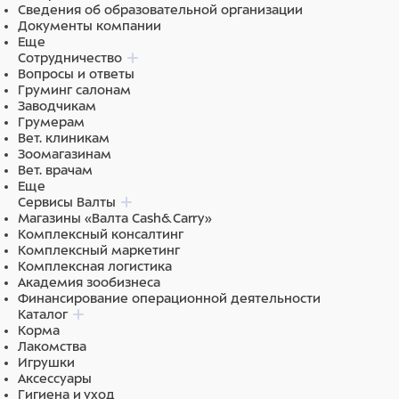
Сведения об образовательной организации
Документы компании
Еще
Сотрудничество
Вопросы и ответы
Груминг салонам
Заводчикам
Грумерам
Вет. клиникам
Зоомагазинам
Вет. врачам
Еще
Сервисы Валты
Магазины «Валта Cash&Carry»
Комплексный консалтинг
Комплексный маркетинг
Комплексная логистика
Академия зообизнеса
Финансирование операционной деятельности
Каталог
Корма
Лакомства
Игрушки
Аксессуары
Гигиена и уход