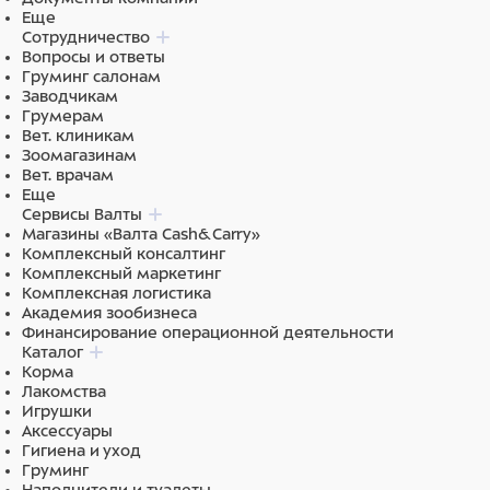
Еще
Сотрудничество
Вопросы и ответы
Груминг салонам
Заводчикам
Грумерам
Вет. клиникам
Зоомагазинам
Вет. врачам
Еще
Сервисы Валты
Магазины «Валта Cash&Carry»
Комплексный консалтинг
Комплексный маркетинг
Комплексная логистика
Академия зообизнеса
Финансирование операционной деятельности
Каталог
Корма
Лакомства
Игрушки
Аксессуары
Гигиена и уход
Груминг