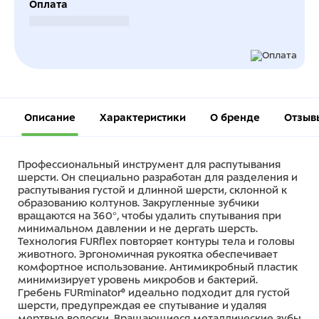
Оплата
Безналичный расчет
Описание
Характеристики
О бренде
Отзыв
Профессиональный инструмент для распутывания
шерсти. Он специально разработан для разделения и
распутывания густой и длинной шерсти, склонной к
образованию колтунов. Закругленные зубчики
вращаются на 360°, чтобы удалить спутывания при
минимальном давлении и не дергать шерсть.
Технология FURflex повторяет контуры тела и головы
животного. Эргономичная рукоятка обеспечивает
комфортное использование. Антимикробный пластик
минимизирует уровень микробов и бактерий.
Гребень FURminator® идеально подходит для густой
шерсти, предупреждая ее спутывание и удаляя
мертвые волоски. Вращающиеся металлические зубы