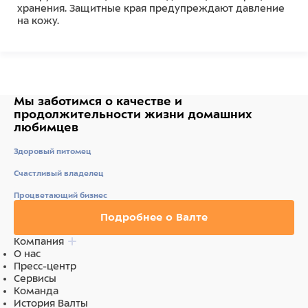
хранения. Защитные края предупреждают давление
на кожу.
Инструкция: Вычёсывайте животное, проводя
инструментом по направлению роста волос, проникая
лезвием вглубь шерсти животного. Не
задерживайтесь надолго в одной области. Удалите
шерсть с инструмента путём нажатия на кнопку
Мы заботимся о качестве
и
самоочистки.
продолжительности жизни
домашних
любимцев
Гарантия на инструмент FURminator (Фурминатор) –
10 лет!
Здоровый питомец
Размер инструмента: 160*116*50 мм
Размер : 98 мм Замена артикула: 141105
Счастливый владелец
Состав
Процветающий бизнес
Подробнее о Валте
Пластик, металл
Компания
О нас
Пресс-центр
Сервисы
Команда
История Валты