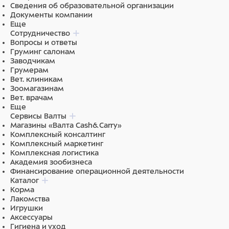
Сведения об образовательной организации
Документы компании
Еще
Сотрудничество
Вопросы и ответы
Груминг салонам
Заводчикам
Грумерам
Вет. клиникам
Зоомагазинам
Вет. врачам
Еще
Сервисы Валты
Магазины «Валта Cash&Carry»
Комплексный консалтинг
Комплексный маркетинг
Комплексная логистика
Академия зообизнеса
Финансирование операционной деятельности
Каталог
Корма
Лакомства
Игрушки
Аксессуары
Гигиена и уход