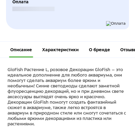
Оплата
Безналичный расчет
Описание
Характеристики
О бренде
Отзыв
GloFish Растение L, розовое Декорации GloFish – это
идеальное дополнение для любого аквариума, они
помогут сделать аквариум более ярким и
необычным! Синие светодиоды сделают заметной
флуоресценцию декораций, но и при дневном свете
аксессуары выглядят очень ярко и красочно.
Декорации GloFish помогут создать фантазийный
сюжет в аквариуме, также легко встроятся в
аквариум в природном стиле или смогут сочетаться с
любыми яркими декорациями из пластика или
растениями.