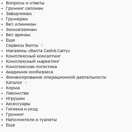
Вопросы и ответы
Груминг салонам
Заводчикам
Грумерам
Вет. клиникам
Зоомагазинам
Вет. врачам
Еще
Сервисы Валты
Магазины «Валта Cash&Carry»
Комплексный консалтинг
Комплексный маркетинг
Комплексная логистика
Академия зообизнеса
Финансирование операционной деятельности
Каталог
Корма
Лакомства
Игрушки
Аксессуары
Гигиена и уход
Груминг
Наполнители и туалеты
Еще