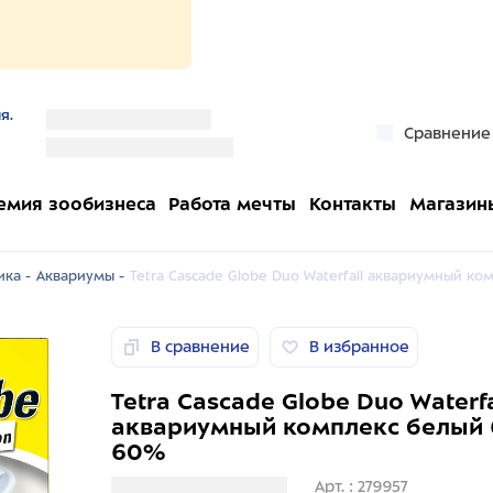
я.
''
Сравнение
''
емия зообизнеса
Работа мечты
Контакты
Магазин
ка -
Аквариумы -
Tetra Cascade Globe Duo Waterfall аквариумный к
В сравнение
В избранное
Tetra Cascade Globe Duo Waterfa
аквариумный комплекс белый 
60%
Загрузка информации
Арт. : 279957