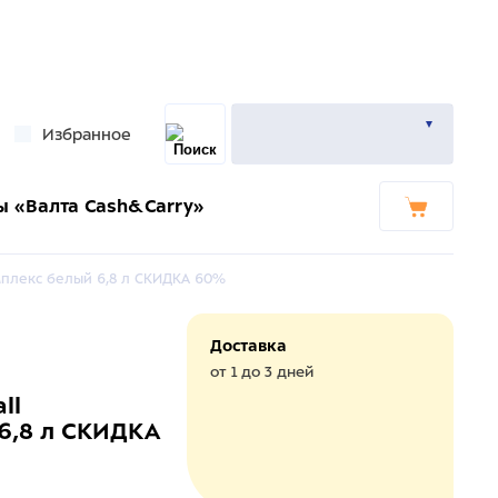
Избранное
ы «Валта Cash&Carry»
омплекс белый 6,8 л СКИДКА 60%
Доставка
от 1 до 3 дней
ll
6,8 л СКИДКА