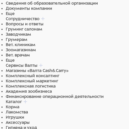
Сведения об образовательной организации
Документы компании
Еще
Сотрудничество
Вопросы и ответы
Груминг салонам
Заводчикам
Грумерам
Вет. клиникам
Зоомагазинам
Вет. врачам
Еще
Сервисы Валты
Магазины «Валта Cash&Carry»
Комплексный консалтинг
Комплексный маркетинг
Комплексная логистика
Академия зообизнеса
Финансирование операционной деятельности
Каталог
Корма
Лакомства
Игрушки
Аксессуары
Гигиена и уход