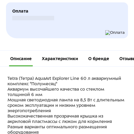
Оплата
Безналичный расчет
Описание
Характеристики
О бренде
Отзыв
Tetra (Тетра) AquaArt Explorer Line 60 л аквариумный
комплекс "Полумесяц"
Аквариум высочайшего качества со стеклом
толщиной 6 мм
Мощная светодиодная лампа на 8,5 Вт с длительным
сроком эксплуатации и низким уровнем
энергопотребления
Высококачественная прозрачная крышка из
акриловой пластмассы с люком для кормления
Разные варианты оптимального размещения
оборудования