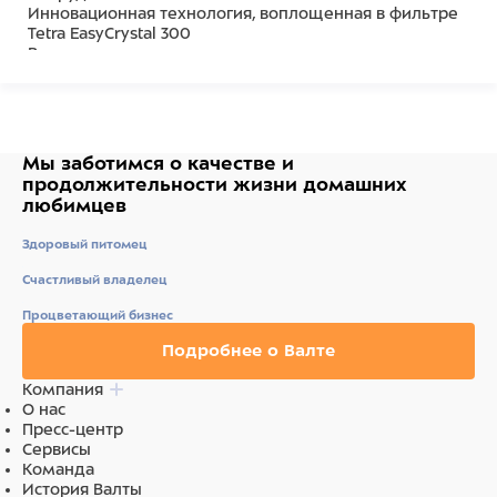
Инновационная технология, воплощенная в фильтре
Tetra EasyCrystal 300
В комплект также входит:
точный нагреватель Тетра HT50
корм Tetra Min 100мл с кондиционерами Tetra
AquaSafe и Tetra EasyBalance Аквариумный постер
Мы заботимся о качестве
и
продолжительности жизни
домашних
любимцев
Здоровый питомец
Счастливый владелец
Процветающий бизнес
Подробнее о Валте
Компания
О нас
Пресс-центр
Сервисы
Команда
История Валты