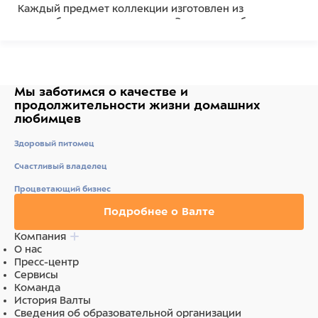
Каждый предмет коллекции изготовлен из
переработанного полиэстера. Это история бережного
отношения к планете. Итальянский дизайн встречает
утилитарный стиль. Минималистичные линии,
сдержанные оттенки и безупречная
функциональность.
Мы заботимся о качестве
и
Светоотражающие элементы делают прогулки в
продолжительности жизни
домашних
сумерках безопасными, а тисненый логотип United
любимцев
Pets на фурнитуре добавит нотку премиальности
даже к повседневному образу.
Здоровый питомец
Счастливый владелец
Состав
Процветающий бизнес
Полиэстер
Подробнее о Валте
Компания
О нас
Пресс-центр
Сервисы
Команда
История Валты
Сведения об образовательной организации