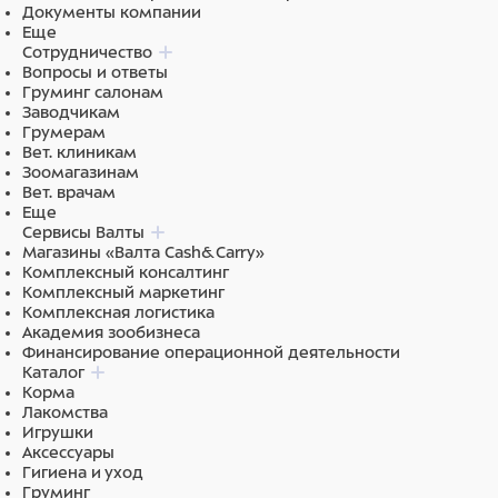
Документы компании
Еще
Сотрудничество
Вопросы и ответы
Груминг салонам
Заводчикам
Грумерам
Вет. клиникам
Зоомагазинам
Вет. врачам
Еще
Сервисы Валты
Магазины «Валта Cash&Carry»
Комплексный консалтинг
Комплексный маркетинг
Комплексная логистика
Академия зообизнеса
Финансирование операционной деятельности
Каталог
Корма
Лакомства
Игрушки
Аксессуары
Гигиена и уход
Груминг