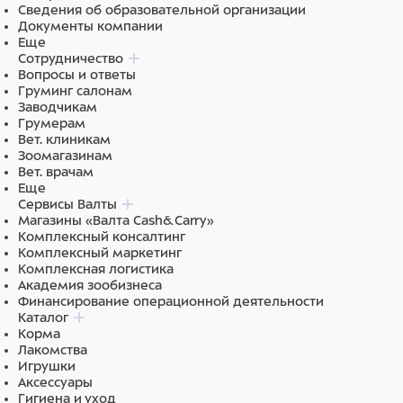
Сведения об образовательной организации
Документы компании
Еще
Сотрудничество
Вопросы и ответы
Груминг салонам
Заводчикам
Грумерам
Вет. клиникам
Зоомагазинам
Вет. врачам
Еще
Сервисы Валты
Магазины «Валта Cash&Carry»
Комплексный консалтинг
Комплексный маркетинг
Комплексная логистика
Академия зообизнеса
Финансирование операционной деятельности
Каталог
Корма
Лакомства
Игрушки
Аксессуары
Гигиена и уход