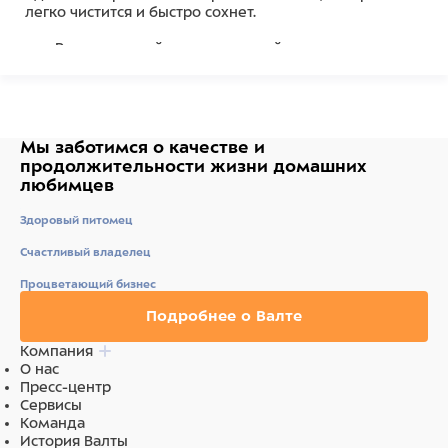
легко чистится и быстро сохнет.
Регулируемый тренировочный поводок для
отдыха или занятий спортом
3-сторонняя регулировка по длине
Мягкий, воздухопроницаемый и дышащий
Длина поводка 2 м
Ширина 2,5 см
Мы заботимся о качестве
и
Цвет лайм
продолжительности жизни
домашних
любимцев
Состав
Здоровый питомец
Нейлон
Счастливый владелец
Процветающий бизнес
Подробнее о Валте
Компания
О нас
Пресс-центр
Сервисы
Команда
История Валты