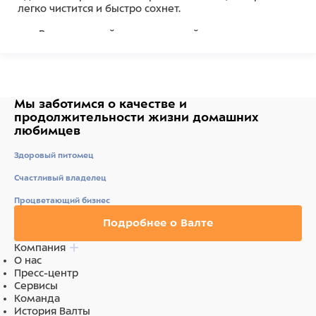
легко чистится и быстро сохнет.
Регулируемый тренировочный поводок для
отдыха или занятий спортом
3-сторонняя регулировка по длине
Мягкий, воздухопроницаемый и дышащий
Длина поводка 2 м
Ширина 2,5 см
Мы заботимся о качестве
и
Цвет антрацит
продолжительности жизни
домашних
любимцев
Состав
Здоровый питомец
Нейлон
Счастливый владелец
Процветающий бизнес
Подробнее о Валте
Компания
О нас
Пресс-центр
Сервисы
Команда
История Валты