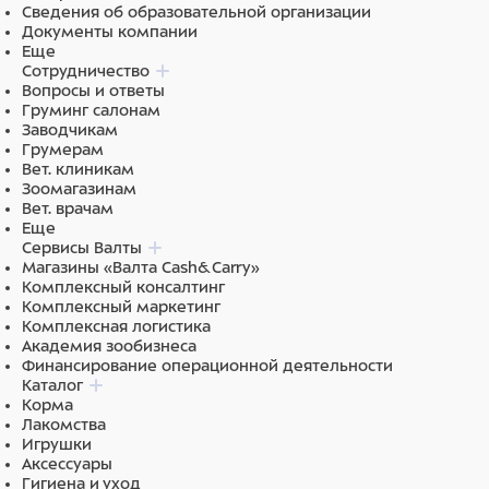
Сведения об образовательной организации
Документы компании
Еще
Сотрудничество
Вопросы и ответы
Груминг салонам
Заводчикам
Грумерам
Вет. клиникам
Зоомагазинам
Вет. врачам
Еще
Сервисы Валты
Магазины «Валта Cash&Carry»
Комплексный консалтинг
Комплексный маркетинг
Комплексная логистика
Академия зообизнеса
Финансирование операционной деятельности
Каталог
Корма
Лакомства
Игрушки
Аксессуары
Гигиена и уход