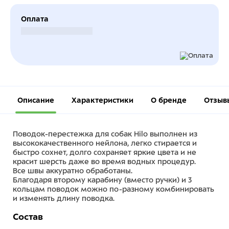
Оплата
Безналичный расчет
Описание
Характеристики
О бренде
Отзыв
Поводок-перестежка для собак Hilo выполнен из
высококачественного нейлона, легко стирается и
быстро сохнет, долго сохраняет яркие цвета и не
красит шерсть даже во время водных процедур.
Все швы аккуратно обработаны.
Благодаря второму карабину (вместо ручки) и 3
кольцам поводок можно по-разному комбинировать
и изменять длину поводка.
Состав