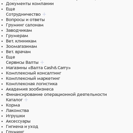
Документы компании
Еще
Сотрудничество
Вопросы и ответы
Груминг салонам
Заводчикам
Грумерам
Вет. клиникам
Зоомагазинам
Вет. врачам
Еще
Сервисы Валты
Магазины «Валта Cash&Carry»
Комплексный консалтинг
Комплексный маркетинг
Комплексная логистика
Академия зообизнеса
Финансирование операционной деятельности
Каталог
Корма
Лакомства
Игрушки
Аксессуары
Гигиена и уход
Груминг