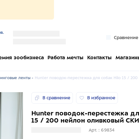
я.
''
Сравнение
''
емия зообизнеса
Работа мечты
Контакты
Магазин
ринговые ленты -
Hunter поводок-перестежка для собак Hilo 15 / 2
В сравнение
В избранное
Hunter поводок-перестежка для
15 / 200 нейлон оливковый СК
Загрузка информации
Арт. : 69834