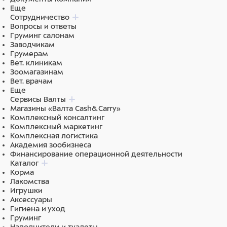
Еще
Сотрудничество
Вопросы и ответы
Груминг салонам
Заводчикам
Грумерам
Вет. клиникам
Зоомагазинам
Вет. врачам
Еще
Сервисы Валты
Магазины «Валта Cash&Carry»
Комплексный консалтинг
Комплексный маркетинг
Комплексная логистика
Академия зообизнеса
Финансирование операционной деятельности
Каталог
Корма
Лакомства
Игрушки
Аксессуары
Гигиена и уход
Груминг