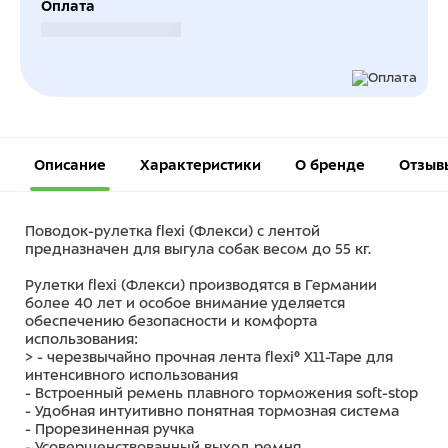
Оплата
Безналичный расчет
Описание
Характеристики
О бренде
Отзыв
Поводок-рулетка flexi (Флекси) с лентой
предназначен для выгула собак весом до 55 кг.
Рулетки flexi (Флекси) производятся в Германии
более 40 лет и особое внимание уделяется
обеспечению безопасности и комфорта
использования:
> - черезвычайно прочная лента flexi® X11-Tape для
интенсивного использования
- Встроенный ремень плавного торможения soft-stop
- Удобная интуитивно понятная тормозная система
- Прорезиненная ручка
- Усовершенствованный выход ремня