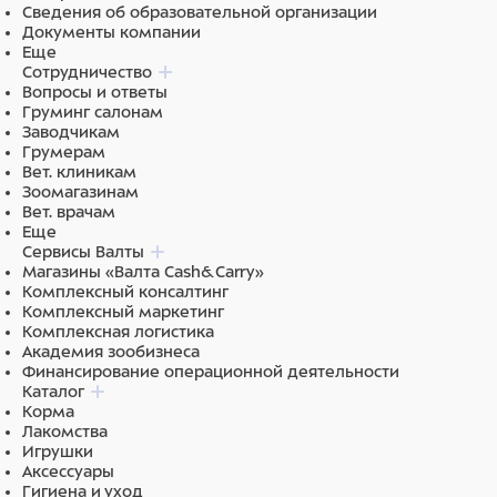
Сведения об образовательной организации
Документы компании
Еще
Сотрудничество
Вопросы и ответы
Груминг салонам
Заводчикам
Грумерам
Вет. клиникам
Зоомагазинам
Вет. врачам
Еще
Сервисы Валты
Магазины «Валта Cash&Carry»
Комплексный консалтинг
Комплексный маркетинг
Комплексная логистика
Академия зообизнеса
Финансирование операционной деятельности
Каталог
Корма
Лакомства
Игрушки
Аксессуары
Гигиена и уход