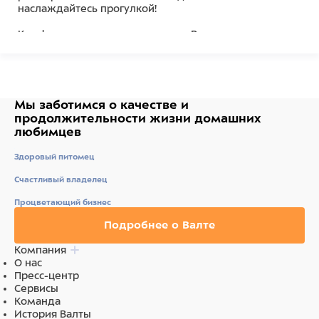
наслаждайтесь прогулкой!
Комфортная тормозная система. Рулетка оснащена
кнопками кратковременной и постоянной фиксации.
Усовершенствованная система выхода ленты.
Длина 5 м
Мы заботимся о качестве
и
продолжительности жизни
домашних
Состав
любимцев
ударопрочный пластик
Здоровый питомец
Счастливый владелец
Процветающий бизнес
Подробнее о Валте
Компания
О нас
Пресс-центр
Сервисы
Команда
История Валты